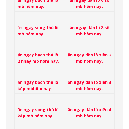
ăn ngay bạch thủ lô
ăn ngay dàn lô 6 số
mb hôm nay.
mb hôm nay.
ăn
ngay song thủ lô
ăn ngay dàn lô 8 số
mb hôm nay.
mb hôm nay.
ăn ngay bạch thủ lô
ăn ngay dàn lô xiên 2
2 nháy mb hôm nay.
mb hôm nay.
ăn ngay bạch thủ lô
ăn ngay dàn lô xiên 3
kép mbhôm nay.
mb hôm nay.
ăn ngay song thủ lô
ăn ngay dàn lô xiên 4
kép mb hôm nay.
mb hôm nay.