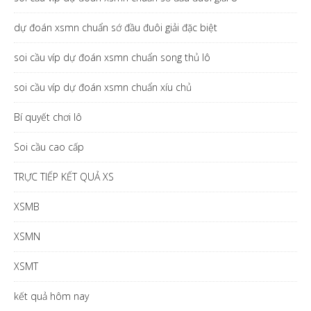
dự đoán xsmn chuẩn sớ đầu đuôi giải đặc biệt
soi cầu víp dự đoán xsmn chuẩn song thủ lô
soi cầu víp dự đoán xsmn chuẩn xíu chủ
Bí quyết chơi lô
Soi cầu cao cấp
TRỰC TIẾP KẾT QUẢ XS
XSMB
XSMN
XSMT
kết quả hôm nay