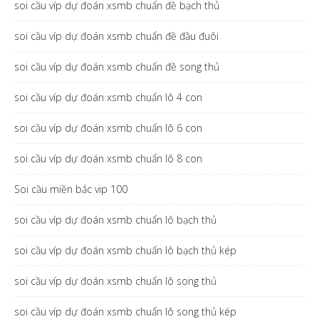
soi cầu víp dự đoán xsmb chuẩn đề bạch thủ
soi cầu víp dự đoán xsmb chuẩn đề đầu đuôi
soi cầu víp dự đoán xsmb chuẩn đề song thủ
soi cầu víp dự đoán xsmb chuẩn lô 4 con
soi cầu víp dự đoán xsmb chuẩn lô 6 con
soi cầu víp dự đoán xsmb chuẩn lô 8 con
Soi cầu miền bắc vip 100
soi cầu víp dự đoán xsmb chuẩn lô bạch thủ
soi cầu víp dự đoán xsmb chuẩn lô bạch thủ kép
soi cầu víp dự đoán xsmb chuẩn lô song thủ
soi cầu víp dự đoán xsmb chuẩn lô song thủ kép