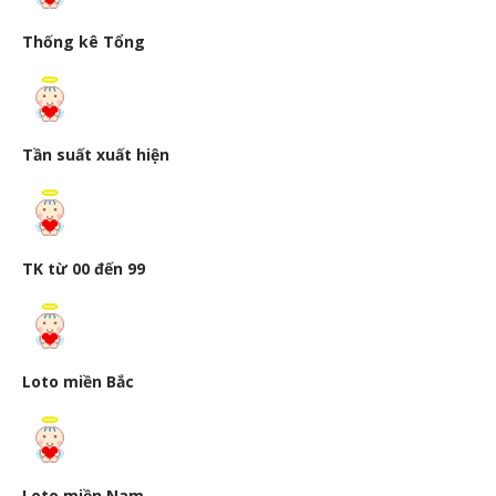
Thống kê Tổng
Tần suất xuất hiện
TK từ 00 đến 99
Loto miền Bắc
Loto miền Nam