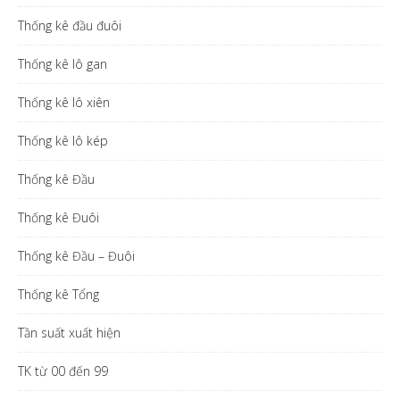
Thống kê đầu đuôi
Thống kê lô gan
Thống kê lô xiên
Thống kê lô kép
Thống kê Đầu
Thống kê Đuôi
Thống kê Đầu – Đuôi
Thống kê Tổng
Tần suất xuất hiện
TK từ 00 đến 99