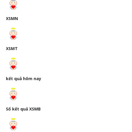
XSMN
XSMT
kết quả hôm nay
Sổ kết quả XSMB