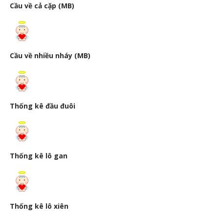
Cầu về cả cặp (MB)
Cầu về nhiều nháy (MB)
Thống kê đầu đuôi
Thống kê lô gan
Thống kê lô xiên