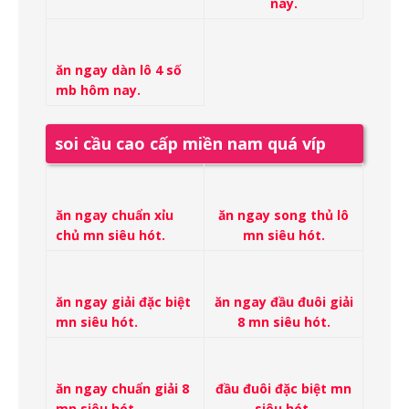
nay.
ăn ngay dàn lô 4 số
mb hôm nay.
soi cầu cao cấp miền nam quá víp
ăn ngay chuẩn xỉu
ăn ngay song thủ lô
chủ mn siêu hót.
mn siêu hót.
ăn ngay giải đặc biệt
ăn ngay đầu đuôi giải
mn siêu hót.
8 mn siêu hót.
ăn ngay chuẩn giải 8
đầu đuôi đặc biệt mn
mn siêu hót.
siêu hót.