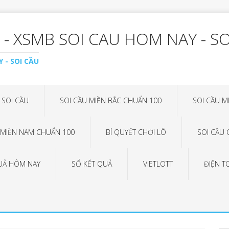
- XSMB SOI CAU HOM NAY - SO
 - SOI CẦU
 SOI CẦU
SOI CẦU MIỀN BẮC CHUẨN 100
SOI CẦU M
 MIỀN NAM CHUẨN 100
BÍ QUYẾT CHƠI LÔ
SOI CẦU 
UẢ HÔM NAY
SỔ KẾT QUẢ
VIETLOTT
ĐIỆN T