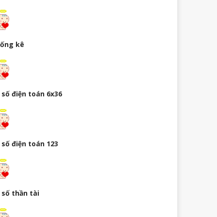
ống kê
 số điện toán 6x36
 số điện toán 123
 số thần tài