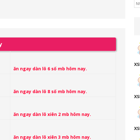
y
X
ăn ngay dàn lô 6 số mb hôm nay.
ăn ngay dàn lô 8 số mb hôm nay.
X
ăn ngay dàn lô xiên 2 mb hôm nay.
X
ăn ngay dàn lô xiên 3 mb hôm nay.