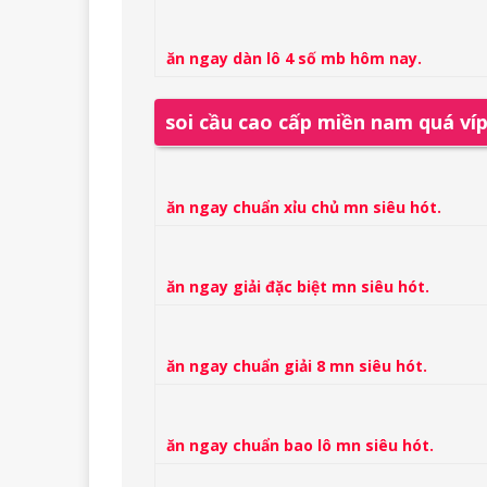
ăn ngay dàn lô 4 số mb hôm nay.
soi cầu cao cấp miền nam quá ví
ăn ngay chuẩn xỉu chủ mn siêu hót.
ăn ngay giải đặc biệt mn siêu hót.
ăn ngay chuẩn giải 8 mn siêu hót.
ăn ngay chuẩn bao lô mn siêu hót.