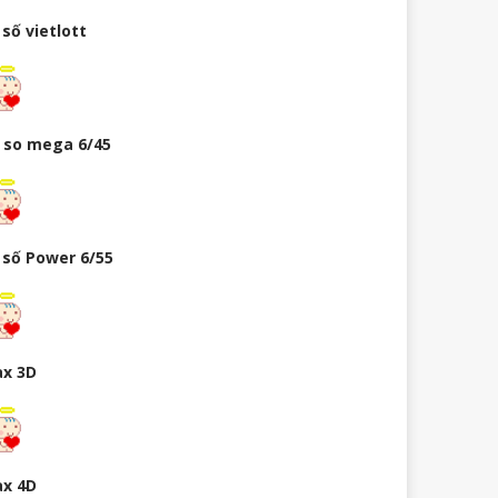
 số vietlott
 so mega 6/45
 số Power 6/55
x 3D
x 4D