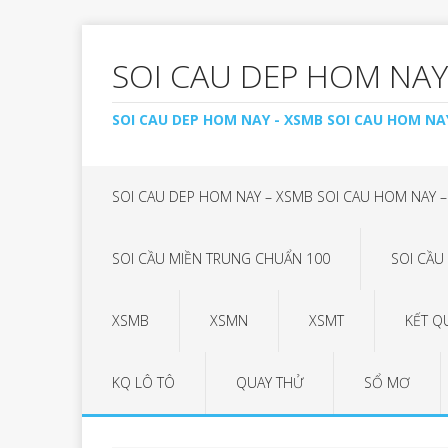
SOI CAU DEP HOM NAY 
SOI CAU DEP HOM NAY - XSMB SOI CAU HOM NAY
SOI CAU DEP HOM NAY – XSMB SOI CAU HOM NAY –
SOI CẦU MIỀN TRUNG CHUẨN 100
SOI CẦU
XSMB
XSMN
XSMT
KẾT Q
KQ LÔ TÔ
QUAY THỬ
SỔ MƠ