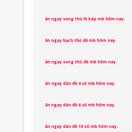
ăn ngay song thủ lô kép mb hôm nay.
ăn ngay bạch thủ đề mb hôm nay.
ăn ngay song thủ đề mb hôm nay.
ăn ngay dàn đề 4 số mb hôm nay.
ăn ngay dàn đề 6 số mb hôm nay.
ăn ngay dàn đề 10 số mb hôm nay.