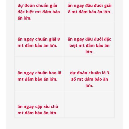
dự đoán chuẩn giải
ăn ngay đầu đuôi giải
đặc biệt mt đảm bảo
8 mt đảm bảo ăn lớn.
ăn lớn.
ăn ngay chuẩn giải 8
ăn ngay đầu đuôi đặc
mt đảm bảo ăn lớn.
biệt mt đảm bảo ăn
lớn.
ăn ngay chuẩn bao lô
dự đoán chuẩn lô 3
mt đảm bảo ăn lớn.
số mt đảm bảo ăn
lớn.
ăn ngay cặp xỉu chủ
mt đảm bảo ăn lớn.