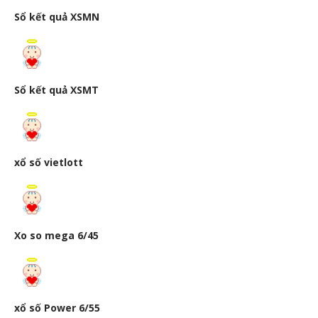
Sổ kết quả XSMN
Sổ kết quả XSMT
xổ số vietlott
Xo so mega 6/45
xổ số Power 6/55