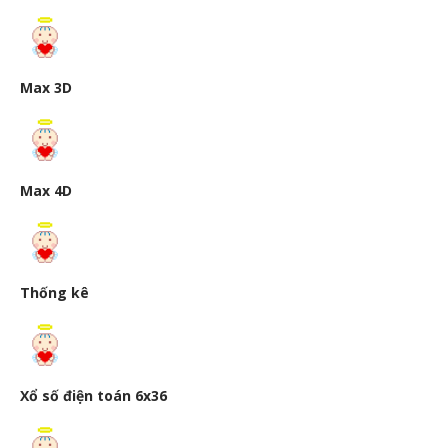
Max 3D
Max 4D
Thống kê
Xổ số điện toán 6x36