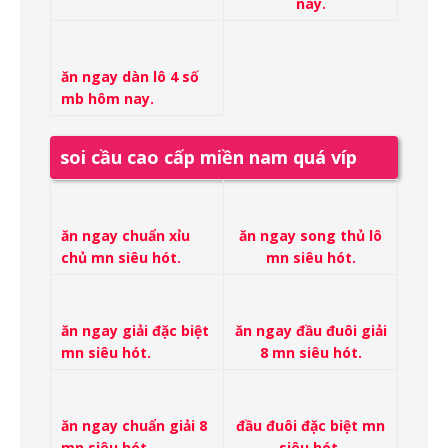
nay.
ăn ngay dàn lô 4 số
mb hôm nay.
soi cầu cao cấp miền nam quá víp
ăn ngay chuẩn xỉu
ăn ngay song thủ lô
chủ mn siêu hót.
mn siêu hót.
ăn ngay giải đặc biệt
ăn ngay đầu đuôi giải
mn siêu hót.
8 mn siêu hót.
ăn ngay chuẩn giải 8
đầu đuôi đặc biệt mn
mn siêu hót.
siêu hót.