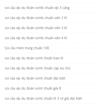
soi cầu víp dự đoán xsmb chuẩn víp 3 càng
soi cầu víp dự đoán xsmb chuẩn xiên 2 lô
soi cầu víp dự đoán xsmb chuẩn xiên 3 lô
soi cầu víp dự đoán xsmb chuẩn xiên 4 lô
Soi cầu miền trung chuẩn 100
soi cầu víp dự đoán xsmt chuẩn bao lô
soi cầu víp dự đoán xsmt chuẩn cặp xíu chủ
soi cầu víp dự đoán xsmt chuẩn đặc biệt
soi cầu víp dự đoán xsmt chuẩn giải 8
soi cầu víp dự đoán xsmt chuẩn lô 3 số giải đặc biệt