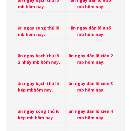
ăn ngay bạch thủ lô
ăn ngay dàn lô 6 số
mb hôm nay.
mb hôm nay.
ăn
ngay song thủ lô
ăn ngay dàn lô 8 số
mb hôm nay.
mb hôm nay.
ăn ngay bạch thủ lô
ăn ngay dàn lô xiên 2
2 nháy mb hôm nay.
mb hôm nay.
ăn ngay bạch thủ lô
ăn ngay dàn lô xiên 3
kép mbhôm nay.
mb hôm nay.
ăn ngay song thủ lô
ăn ngay dàn lô xiên 4
kép mb hôm nay.
mb hôm nay.