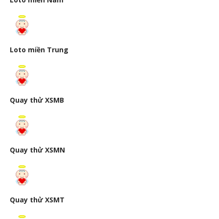
Loto miền Trung
Quay thử XSMB
Quay thử XSMN
Quay thử XSMT