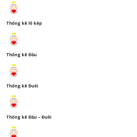
Thống kê lô kép
Thống kê Đầu
Thống kê Đuôi
Thống kê Đầu – Đuôi