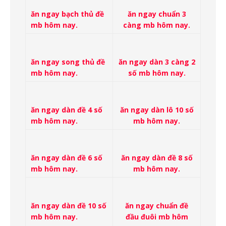
ăn ngay bạch thủ đề
ăn ngay chuẩn 3
mb hôm nay.
càng mb hôm nay.
ăn ngay song thủ đề
ăn ngay dàn 3 càng 2
mb hôm nay.
số mb hôm nay.
ăn ngay dàn đề 4 số
ăn ngay dàn lô 10 số
mb hôm nay.
mb hôm nay.
ăn ngay dàn đề 6 số
ăn ngay dàn đề 8 số
mb hôm nay.
mb hôm nay.
ăn ngay dàn đề 10 số
ăn ngay chuẩn đề
mb hôm nay.
đầu đuôi mb hôm