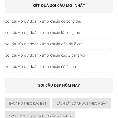
KẾT QUẢ SOI CẦU MỚI NHẤT
soi cầu víp dự đoán xsmb chuẩn đề song thủ
soi cầu víp dự đoán xsmb chuẩn lô song thủ
soi cầu víp dự đoán xsmb chuẩn dàn đề 8 con
soi cầu víp dự đoán xsmb chuẩn cặp 3 càng víp
soi cầu víp dự đoán xsmb chuẩn đề 4 con
SOI CẦU ĐẸP HÔM NAY
BẠC NHỚ THEO ĐẶC BIỆT
CÁCH BẮT LÔ CHUẨN THEO NGÀY
CÁCH ĐÁNH LÔ NGÀY NÀO CŨNG TRÚNG