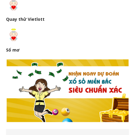
Quay thử Vietlott
Sổ mơ