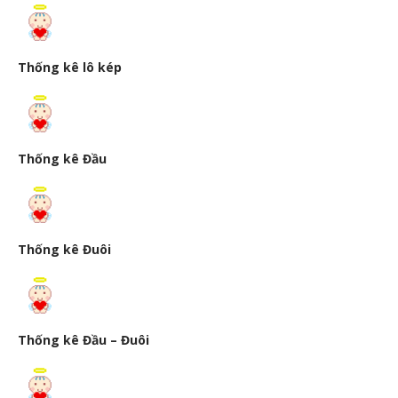
Thống kê lô kép
Thống kê Đầu
Thống kê Đuôi
Thống kê Đầu – Đuôi