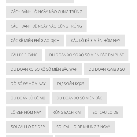
CÁCH ĐÁNH LÔ NGÀY NÀO CŨNG TRÚNG
CÁCH ĐÁNH ĐỀ NGÀY NÀO CŨNG TRÚNG
CÁC ĐỀ MIỄN PHÍ GIAO DỊCH
CẦU LÔ ĐỀ 3 MIỀN HÔM NAY
CẦU ĐỀ 3 CÀNG
DU DOAN XO SO XỔ SỐ MIỀN BẮC DẠI PHÁT
DU DOAN XO SO XỔ SỐ MIỀN BẮC WAP
DU DOAN XSMB 3 SO
DÒ SỐ ĐỀ HÔM NAY
DỰ ĐOÁN KQXS
DỰ ĐOÁN LÔ ĐỀ MB
DỰ ĐOÁN XỔ SỐ MIỀN BẮC
LÔ ĐẸP HÔM NAY
RỒNG BẠCH KIM
SOI CAU LO DE
SOI CAU LO DE DEP
SOI CAU LO DE KHUNG 3 NGAY