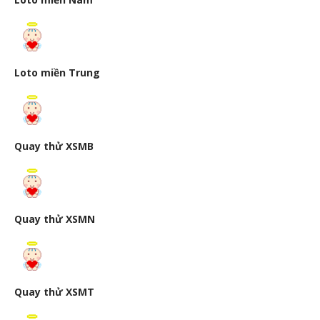
Loto miền Trung
Quay thử XSMB
Quay thử XSMN
Quay thử XSMT