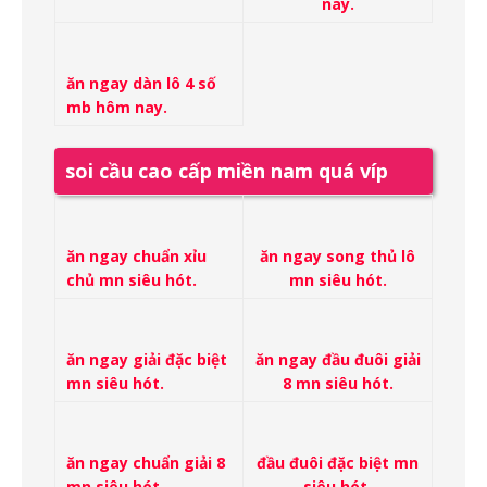
nay.
ăn ngay dàn lô 4 số
mb hôm nay.
soi cầu cao cấp miền nam quá víp
ăn ngay chuẩn xỉu
ăn ngay song thủ lô
chủ mn siêu hót.
mn siêu hót.
ăn ngay giải đặc biệt
ăn ngay đầu đuôi giải
mn siêu hót.
8 mn siêu hót.
ăn ngay chuẩn giải 8
đầu đuôi đặc biệt mn
mn siêu hót.
siêu hót.