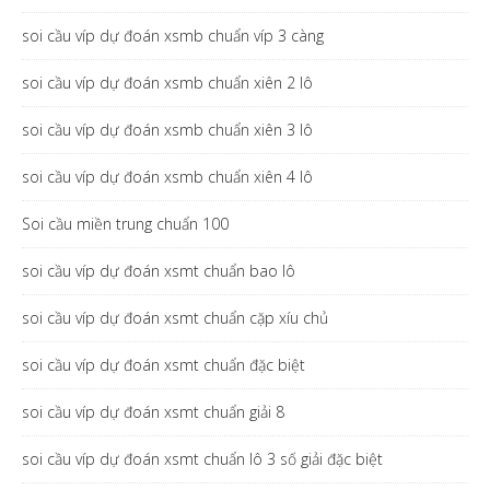
soi cầu víp dự đoán xsmb chuẩn víp 3 càng
soi cầu víp dự đoán xsmb chuẩn xiên 2 lô
soi cầu víp dự đoán xsmb chuẩn xiên 3 lô
soi cầu víp dự đoán xsmb chuẩn xiên 4 lô
Soi cầu miền trung chuẩn 100
soi cầu víp dự đoán xsmt chuẩn bao lô
soi cầu víp dự đoán xsmt chuẩn cặp xíu chủ
soi cầu víp dự đoán xsmt chuẩn đặc biệt
soi cầu víp dự đoán xsmt chuẩn giải 8
soi cầu víp dự đoán xsmt chuẩn lô 3 số giải đặc biệt