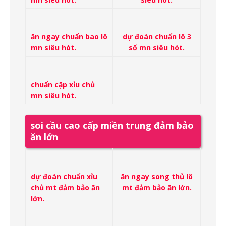
ăn ngay chuẩn bao lô
dự đoán chuẩn lô 3
mn siêu hót.
số mn siêu hót.
chuẩn cặp xỉu chủ
mn siêu hót.
soi cầu cao cấp miền trung đảm bảo
ăn lớn
dự đoán chuẩn xỉu
ăn ngay song thủ lô
chủ mt đảm bảo ăn
mt đảm bảo ăn lớn.
lớn.