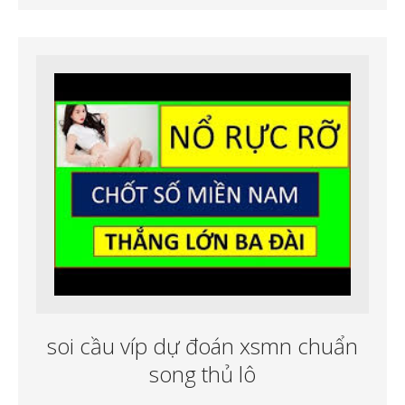
soi cầu víp dự đoán xsmn chuẩn
song thủ lô