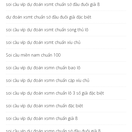
soi cầu víp dự đoán xsmt chuẩn sớ đầu đuôi giải 8
dự đoán xsmt chuẩn sớ đầu đuôi giải đặc biệt
soi cầu víp dự đoán xsmt chuẩn song thủ lô
soi cầu víp dự đoán xsmt chuẩn xíu chủ
Soi cầu miền nam chuẩn 100
soi cầu víp dự đoán xsmn chuẩn bao lô
soi cầu víp dự đoán xsmn chuẩn cặp xíu chủ
soi cầu víp dự đoán xsmn chuẩn lô 3 số giải đặc biệt
soi cầu víp dự đoán xsmn chuẩn đặc biệt
soi cầu víp dự đoán xsmn chuẩn giải 8
soi cầu víp dự đoán xsmn chuẩn sớ đầu đuôi giải 8