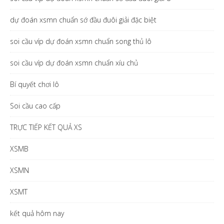
dự đoán xsmn chuẩn sớ đầu đuôi giải đặc biệt
soi cầu víp dự đoán xsmn chuẩn song thủ lô
soi cầu víp dự đoán xsmn chuẩn xíu chủ
Bí quyết chơi lô
Soi cầu cao cấp
TRỰC TIẾP KẾT QUẢ XS
XSMB
XSMN
XSMT
kết quả hôm nay