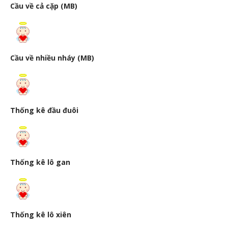
Cầu về cả cặp (MB)
Cầu về nhiều nháy (MB)
Thống kê đầu đuôi
Thống kê lô gan
Thống kê lô xiên