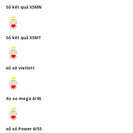
Sổ kết quả XSMN
Sổ kết quả XSMT
xổ số vietlott
Xo so mega 6/45
xổ số Power 6/55