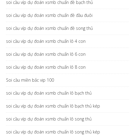
soi cầu víp dự đoán xsmb chuẩn đề bạch thủ
soi cầu víp dự đoán xsmb chuẩn đề đầu đuôi
soi cầu víp dự đoán xsmb chuẩn đề song thủ
soi cầu víp dự đoán xsmb chuẩn lô 4 con
soi cầu víp dự đoán xsmb chuẩn lô 6 con
soi cầu víp dự đoán xsmb chuẩn lô 8 con
Soi cầu miền bắc vip 100
soi cầu víp dự đoán xsmb chuẩn lô bạch thủ
soi cầu víp dự đoán xsmb chuẩn lô bạch thủ kép
soi cầu víp dự đoán xsmb chuẩn lô song thủ
soi cầu víp dự đoán xsmb chuẩn lô song thủ kép