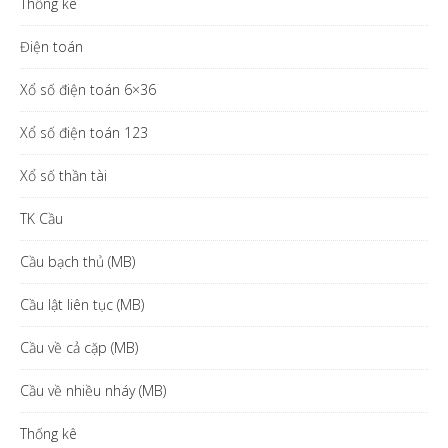
Thống kê
Điện toán
Xổ số điện toán 6×36
Xổ số điện toán 123
Xổ số thần tài
TK Cầu
Cầu bạch thủ (MB)
Cầu lật liên tục (MB)
Cầu về cả cặp (MB)
Cầu về nhiều nháy (MB)
Thống kê