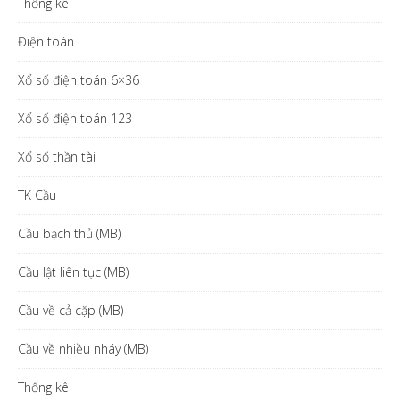
Thống kê
Điện toán
Xổ số điện toán 6×36
Xổ số điện toán 123
Xổ số thần tài
TK Cầu
Cầu bạch thủ (MB)
Cầu lật liên tục (MB)
Cầu về cả cặp (MB)
Cầu về nhiều nháy (MB)
Thống kê