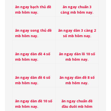
ăn ngay bạch thủ đề
ăn ngay chuẩn 3
mb hôm nay.
càng mb hôm nay.
ăn ngay song thủ đề
ăn ngay dàn 3 càng 2
mb hôm nay.
số mb hôm nay.
ăn ngay dàn đề 4 số
ăn ngay dàn lô 10 số
mb hôm nay.
mb hôm nay.
ăn ngay dàn đề 6 số
ăn ngay dàn đề 8 số
mb hôm nay.
mb hôm nay.
ăn ngay dàn đề 10 số
ăn ngay chuẩn đề
mb hôm nay.
đầu đuôi mb hôm