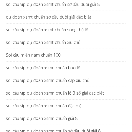
soi cầu víp dự đoán xsmt chuẩn sớ đầu đuôi giải 8
dự đoán xsmt chuẩn sớ đầu đuôi giải đặc biệt
soi cầu víp dự đoán xsmt chuẩn song thủ lô
soi cầu víp dự đoán xsmt chuẩn xíu chủ
Soi cầu miền nam chuẩn 100
soi cầu víp dự đoán xsmn chuẩn bao lô
soi cầu víp dự đoán xsmn chuẩn cặp xíu chủ
soi cầu víp dự đoán xsmn chuẩn lô 3 số giải đặc biệt
soi cầu víp dự đoán xsmn chuẩn đặc biệt
soi cầu víp dự đoán xsmn chuẩn giải 8
soi cầu víp dự đoán xsmn chuẩn sớ đầu đuôi giải 8