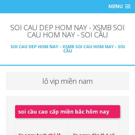
MENU
SOI CAU DEP HOM NAY - XSMB SOI
CAU HOM NAY - SOI CẦU
SOI CAU DEP HOM NAY - XSMB SOI CAU HOM NAY - SOI
CẦU
lô vip miền nam
soi cầu cao cấp miền bắc hôm nay