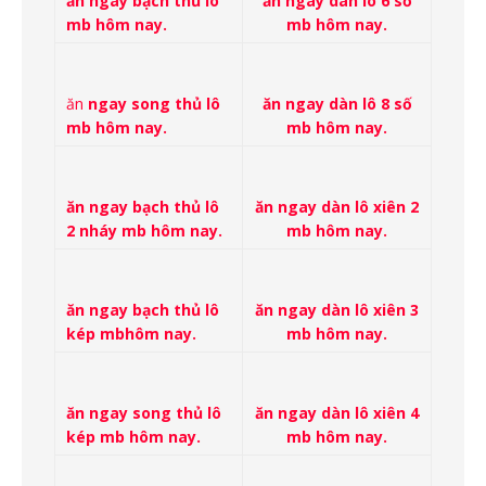
ăn ngay bạch thủ lô
ăn ngay dàn lô 6 số
mb hôm nay.
mb hôm nay.
ăn
ngay song thủ lô
ăn ngay dàn lô 8 số
mb hôm nay.
mb hôm nay.
ăn ngay bạch thủ lô
ăn ngay dàn lô xiên 2
2 nháy mb hôm nay.
mb hôm nay.
ăn ngay bạch thủ lô
ăn ngay dàn lô xiên 3
kép mbhôm nay.
mb hôm nay.
ăn ngay song thủ lô
ăn ngay dàn lô xiên 4
kép mb hôm nay.
mb hôm nay.