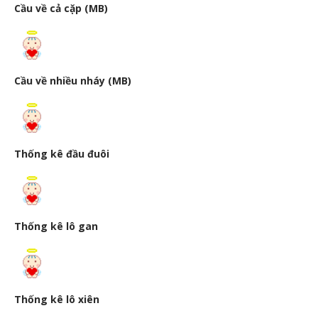
Cầu về cả cặp (MB)
Cầu về nhiều nháy (MB)
Thống kê đầu đuôi
Thống kê lô gan
Thống kê lô xiên