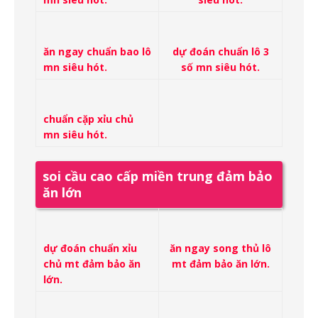
ăn ngay chuẩn bao lô
dự đoán chuẩn lô 3
mn siêu hót.
số mn siêu hót.
chuẩn cặp xỉu chủ
mn siêu hót.
soi cầu cao cấp miền trung đảm bảo
ăn lớn
dự đoán chuẩn xỉu
ăn ngay song thủ lô
chủ mt đảm bảo ăn
mt đảm bảo ăn lớn.
lớn.