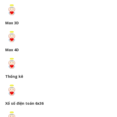
Max 3D
Max 4D
Thống kê
Xổ số điện toán 6x36