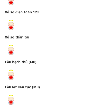
Xổ số điện toán 123
Xổ số thần tài
Cầu bạch thủ (MB)
Cầu lật liên tục (MB)