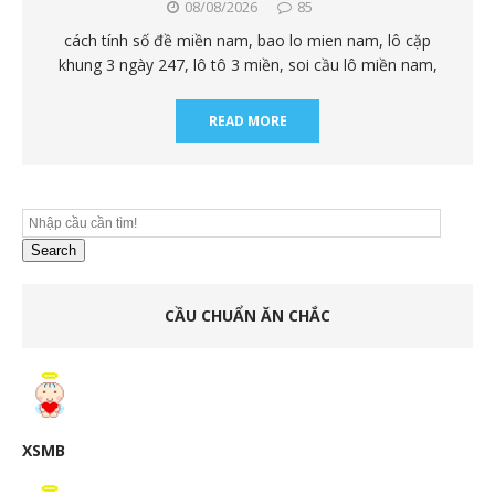
08/08/2026
85
cách tính số đề miền nam, bao lo mien nam, lô cặp
khung 3 ngày 247, lô tô 3 miền, soi cầu lô miền nam,
READ MORE
Search
CẦU CHUẨN ĂN CHẮC
XSMB