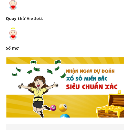
Quay thử Vietlott
Sổ mơ