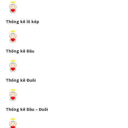
Thống kê lô kép
Thống kê Đầu
Thống kê Đuôi
Thống kê Đầu – Đuôi