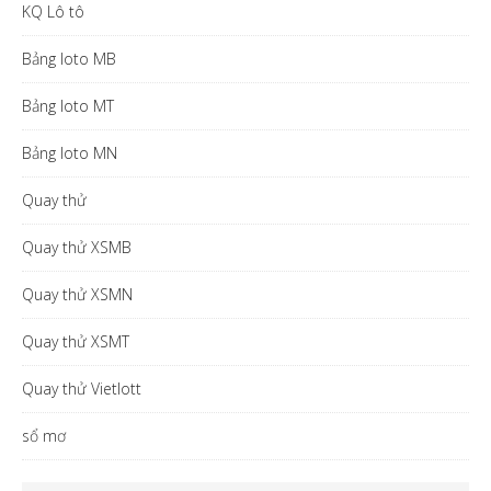
KQ Lô tô
Bảng loto MB
Bảng loto MT
Bảng loto MN
Quay thử
Quay thử XSMB
Quay thử XSMN
Quay thử XSMT
Quay thử Vietlott
sổ mơ