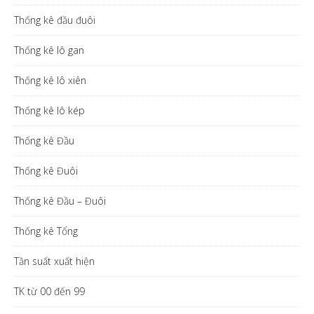
Thống kê đầu đuôi
Thống kê lô gan
Thống kê lô xiên
Thống kê lô kép
Thống kê Đầu
Thống kê Đuôi
Thống kê Đầu – Đuôi
Thống kê Tổng
Tần suất xuất hiện
TK từ 00 đến 99