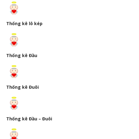
Thống kê lô kép
Thống kê Đầu
Thống kê Đuôi
Thống kê Đầu – Đuôi