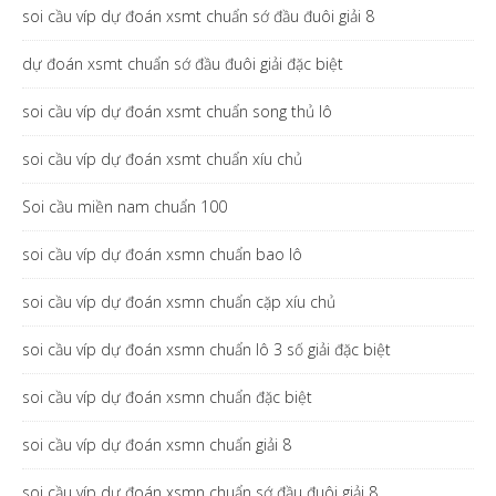
soi cầu víp dự đoán xsmt chuẩn sớ đầu đuôi giải 8
dự đoán xsmt chuẩn sớ đầu đuôi giải đặc biệt
soi cầu víp dự đoán xsmt chuẩn song thủ lô
soi cầu víp dự đoán xsmt chuẩn xíu chủ
Soi cầu miền nam chuẩn 100
soi cầu víp dự đoán xsmn chuẩn bao lô
soi cầu víp dự đoán xsmn chuẩn cặp xíu chủ
soi cầu víp dự đoán xsmn chuẩn lô 3 số giải đặc biệt
soi cầu víp dự đoán xsmn chuẩn đặc biệt
soi cầu víp dự đoán xsmn chuẩn giải 8
soi cầu víp dự đoán xsmn chuẩn sớ đầu đuôi giải 8