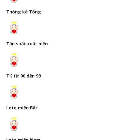
Thống kê Tổng
Tần suất xuất hiện
TK từ 00 đến 99
Loto miền Bắc
Loto miền Nam