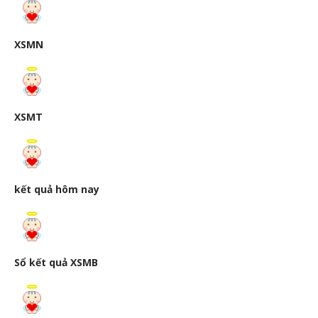
XSMN
XSMT
kết quả hôm nay
Sổ kết quả XSMB