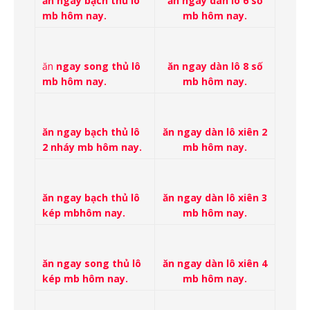
ăn ngay bạch thủ lô
ăn ngay dàn lô 6 số
mb hôm nay.
mb hôm nay.
ăn
ngay song thủ lô
ăn ngay dàn lô 8 số
mb hôm nay.
mb hôm nay.
ăn ngay bạch thủ lô
ăn ngay dàn lô xiên 2
2 nháy mb hôm nay.
mb hôm nay.
ăn ngay bạch thủ lô
ăn ngay dàn lô xiên 3
kép mbhôm nay.
mb hôm nay.
ăn ngay song thủ lô
ăn ngay dàn lô xiên 4
kép mb hôm nay.
mb hôm nay.