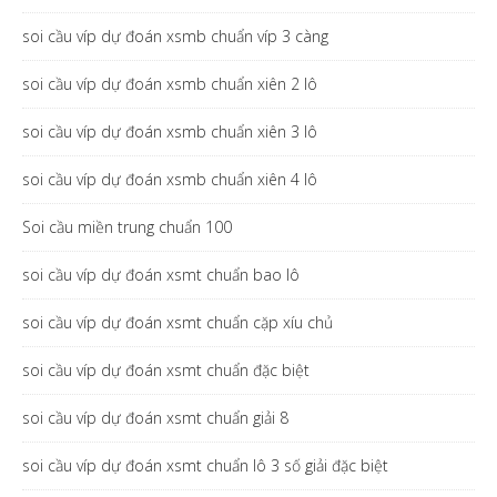
soi cầu víp dự đoán xsmb chuẩn víp 3 càng
soi cầu víp dự đoán xsmb chuẩn xiên 2 lô
soi cầu víp dự đoán xsmb chuẩn xiên 3 lô
soi cầu víp dự đoán xsmb chuẩn xiên 4 lô
Soi cầu miền trung chuẩn 100
soi cầu víp dự đoán xsmt chuẩn bao lô
soi cầu víp dự đoán xsmt chuẩn cặp xíu chủ
soi cầu víp dự đoán xsmt chuẩn đặc biệt
soi cầu víp dự đoán xsmt chuẩn giải 8
soi cầu víp dự đoán xsmt chuẩn lô 3 số giải đặc biệt