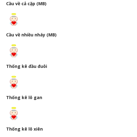
Cầu về cả cặp (MB)
Cầu về nhiều nháy (MB)
Thống kê đầu đuôi
Thống kê lô gan
Thống kê lô xiên