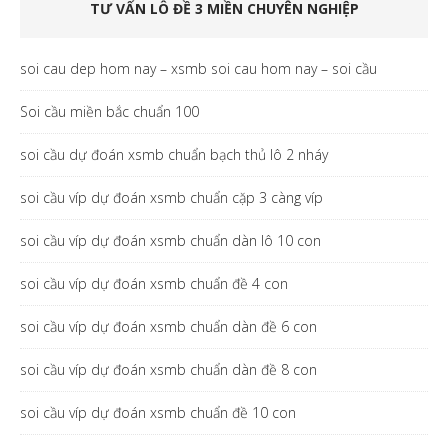
TƯ VẤN LÔ ĐỀ 3 MIỀN CHUYÊN NGHIỆP
soi cau dep hom nay – xsmb soi cau hom nay – soi cầu
Soi cầu miền bắc chuẩn 100
soi cầu dự đoán xsmb chuẩn bạch thủ lô 2 nháy
soi cầu víp dự đoán xsmb chuẩn cặp 3 càng víp
soi cầu víp dự đoán xsmb chuẩn dàn lô 10 con
soi cầu víp dự đoán xsmb chuẩn đề 4 con
soi cầu víp dự đoán xsmb chuẩn dàn đề 6 con
soi cầu víp dự đoán xsmb chuẩn dàn đề 8 con
soi cầu víp dự đoán xsmb chuẩn đề 10 con