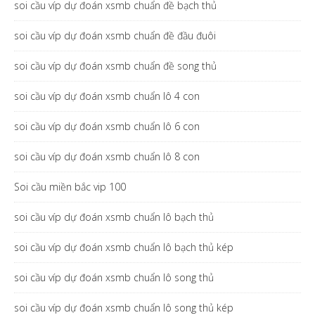
soi cầu víp dự đoán xsmb chuẩn đề bạch thủ
soi cầu víp dự đoán xsmb chuẩn đề đầu đuôi
soi cầu víp dự đoán xsmb chuẩn đề song thủ
soi cầu víp dự đoán xsmb chuẩn lô 4 con
soi cầu víp dự đoán xsmb chuẩn lô 6 con
soi cầu víp dự đoán xsmb chuẩn lô 8 con
Soi cầu miền bắc vip 100
soi cầu víp dự đoán xsmb chuẩn lô bạch thủ
soi cầu víp dự đoán xsmb chuẩn lô bạch thủ kép
soi cầu víp dự đoán xsmb chuẩn lô song thủ
soi cầu víp dự đoán xsmb chuẩn lô song thủ kép