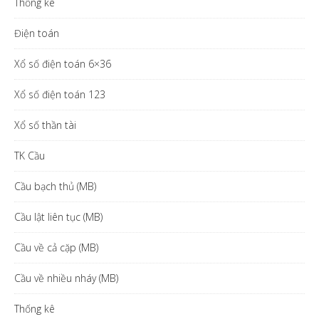
Thống kê
Điện toán
Xổ số điện toán 6×36
Xổ số điện toán 123
Xổ số thần tài
TK Cầu
Cầu bạch thủ (MB)
Cầu lật liên tục (MB)
Cầu về cả cặp (MB)
Cầu về nhiều nháy (MB)
Thống kê