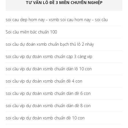
TƯ VẤN LÔ ĐỀ 3 MIỀN CHUYÊN NGHIỆP
soi cau dep hom nay – xsmb soi cau hom nay – soi cầu
Soi cầu miền bắc chuẩn 100
soi cầu dự đoán xsmb chuẩn bạch thủ lô 2 nháy
soi cầu víp dự đoán xsmb chuẩn cặp 3 càng víp
soi cầu víp dự đoán xsmb chuẩn dàn lô 10 con
soi cầu víp dự đoán xsmb chuẩn đề 4 con
soi cầu víp dự đoán xsmb chuẩn dàn đề 6 con
soi cầu víp dự đoán xsmb chuẩn dàn đề 8 con
soi cầu víp dự đoán xsmb chuẩn đề 10 con