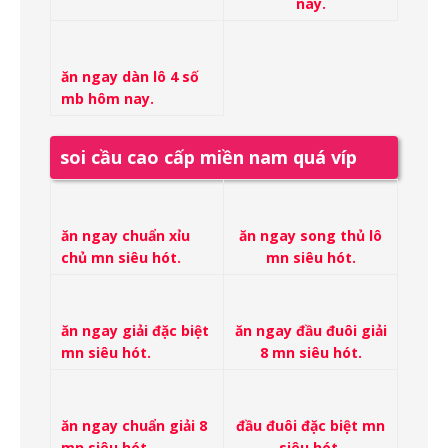
nay.
ăn ngay dàn lô 4 số
mb hôm nay.
soi cầu cao cấp miền nam quá víp
ăn ngay chuẩn xỉu
ăn ngay song thủ lô
chủ mn siêu hót.
mn siêu hót.
ăn ngay giải đặc biệt
ăn ngay đầu đuôi giải
mn siêu hót.
8 mn siêu hót.
ăn ngay chuẩn giải 8
đầu đuôi đặc biệt mn
mn siêu hót.
siêu hót.