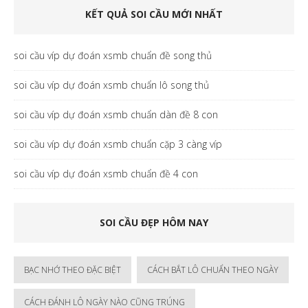
KẾT QUẢ SOI CẦU MỚI NHẤT
soi cầu víp dự đoán xsmb chuẩn đề song thủ
soi cầu víp dự đoán xsmb chuẩn lô song thủ
soi cầu víp dự đoán xsmb chuẩn dàn đề 8 con
soi cầu víp dự đoán xsmb chuẩn cặp 3 càng víp
soi cầu víp dự đoán xsmb chuẩn đề 4 con
SOI CẦU ĐẸP HÔM NAY
BẠC NHỚ THEO ĐẶC BIỆT
CÁCH BẮT LÔ CHUẨN THEO NGÀY
CÁCH ĐÁNH LÔ NGÀY NÀO CŨNG TRÚNG