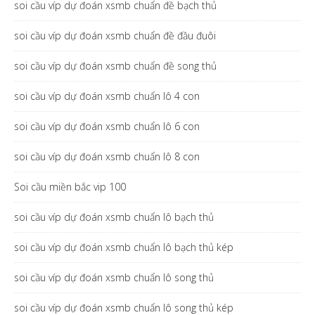
soi cầu víp dự đoán xsmb chuẩn đề bạch thủ
soi cầu víp dự đoán xsmb chuẩn đề đầu đuôi
soi cầu víp dự đoán xsmb chuẩn đề song thủ
soi cầu víp dự đoán xsmb chuẩn lô 4 con
soi cầu víp dự đoán xsmb chuẩn lô 6 con
soi cầu víp dự đoán xsmb chuẩn lô 8 con
Soi cầu miền bắc vip 100
soi cầu víp dự đoán xsmb chuẩn lô bạch thủ
soi cầu víp dự đoán xsmb chuẩn lô bạch thủ kép
soi cầu víp dự đoán xsmb chuẩn lô song thủ
soi cầu víp dự đoán xsmb chuẩn lô song thủ kép