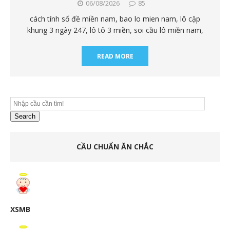
06/08/2026
85
cách tính số đề miền nam, bao lo mien nam, lô cặp
khung 3 ngày 247, lô tô 3 miền, soi cầu lô miền nam,
READ MORE
Search
CẦU CHUẨN ĂN CHẮC
XSMB