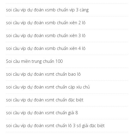
soi cầu víp dự đoán xsmb chuẩn víp 3 càng
soi cầu víp dự đoán xsmb chuẩn xiên 2 lô
soi cầu víp dự đoán xsmb chuẩn xiên 3 lô
soi cầu víp dự đoán xsmb chuẩn xiên 4 lô
Soi cầu miền trung chuẩn 100
soi cầu víp dự đoán xsmt chuẩn bao lô
soi cầu víp dự đoán xsmt chuẩn cặp xíu chủ
soi cầu víp dự đoán xsmt chuẩn đặc biệt
soi cầu víp dự đoán xsmt chuẩn giải 8
soi cầu víp dự đoán xsmt chuẩn lô 3 số giải đặc biệt