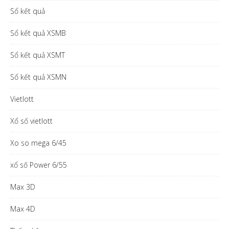
Sổ kết quả
Sổ kết quả XSMB
Sổ kết quả XSMT
Sổ kết quả XSMN
Vietlott
Xổ số vietlott
Xo so mega 6/45
xổ số Power 6/55
Max 3D
Max 4D