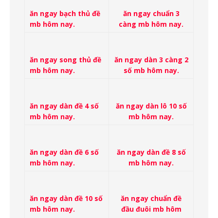
ăn ngay bạch thủ đề
ăn ngay chuẩn 3
mb hôm nay.
càng mb hôm nay.
ăn ngay song thủ đề
ăn ngay dàn 3 càng 2
mb hôm nay.
số mb hôm nay.
ăn ngay dàn đề 4 số
ăn ngay dàn lô 10 số
mb hôm nay.
mb hôm nay.
ăn ngay dàn đề 6 số
ăn ngay dàn đề 8 số
mb hôm nay.
mb hôm nay.
ăn ngay dàn đề 10 số
ăn ngay chuẩn đề
mb hôm nay.
đầu đuôi mb hôm