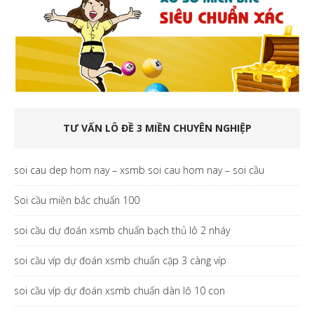
TƯ VẤN LÔ ĐỀ 3 MIỀN CHUYÊN NGHIỆP
soi cau dep hom nay – xsmb soi cau hom nay – soi cầu
Soi cầu miền bắc chuẩn 100
soi cầu dự đoán xsmb chuẩn bạch thủ lô 2 nháy
soi cầu víp dự đoán xsmb chuẩn cặp 3 càng víp
soi cầu víp dự đoán xsmb chuẩn dàn lô 10 con