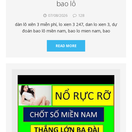
bao lô
07/08/2026
128
dàn lô xiên 3 miễn phí, lo xien 3 247, dan lo xien 3, dự
đoán bao lô miền nam, bao lo mien nam, bao
READ MORE