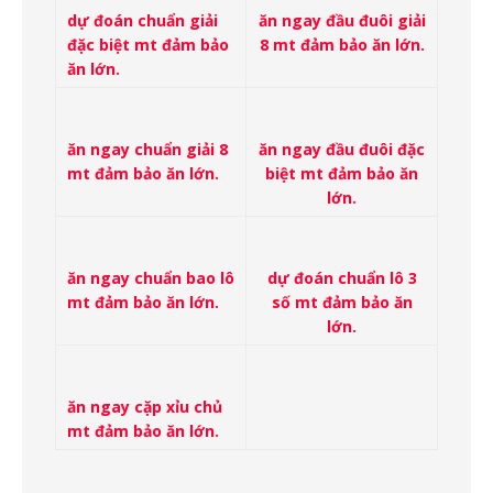
dự đoán chuẩn giải
ăn ngay đầu đuôi giải
đặc biệt mt đảm bảo
8 mt đảm bảo ăn lớn.
ăn lớn.
ăn ngay chuẩn giải 8
ăn ngay đầu đuôi đặc
mt đảm bảo ăn lớn.
biệt mt đảm bảo ăn
lớn.
ăn ngay chuẩn bao lô
dự đoán chuẩn lô 3
mt đảm bảo ăn lớn.
số mt đảm bảo ăn
lớn.
ăn ngay cặp xỉu chủ
mt đảm bảo ăn lớn.