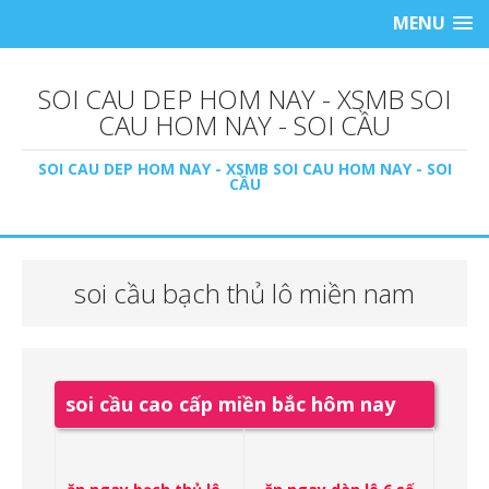
MENU
SOI CAU DEP HOM NAY - XSMB SOI
CAU HOM NAY - SOI CẦU
SOI CAU DEP HOM NAY - XSMB SOI CAU HOM NAY - SOI
CẦU
soi cầu bạch thủ lô miền nam
soi cầu cao cấp miền bắc hôm nay