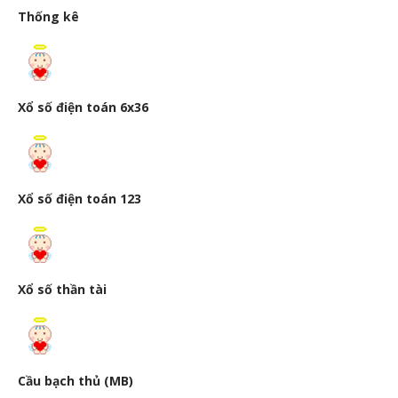
Thống kê
Xổ số điện toán 6x36
Xổ số điện toán 123
Xổ số thần tài
Cầu bạch thủ (MB)