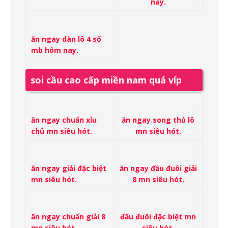
nay.
ăn ngay dàn lô 4 số
mb hôm nay.
soi cầu cao cấp miền nam quá víp
ăn ngay chuẩn xỉu
ăn ngay song thủ lô
chủ mn siêu hót.
mn siêu hót.
ăn ngay giải đặc biệt
ăn ngay đầu đuôi giải
mn siêu hót.
8 mn siêu hót.
ăn ngay chuẩn giải 8
đầu đuôi đặc biệt mn
mn siêu hót.
siêu hót.