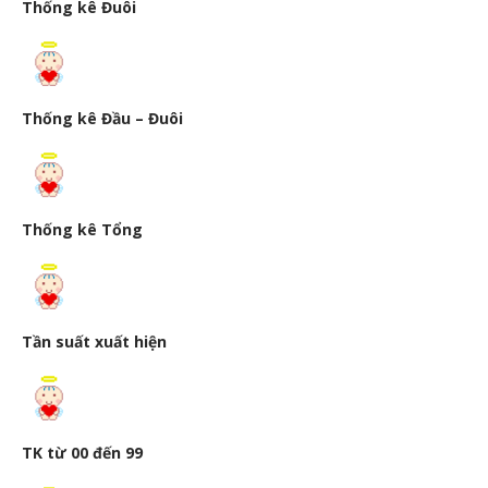
Thống kê Đuôi
Thống kê Đầu – Đuôi
Thống kê Tổng
Tần suất xuất hiện
TK từ 00 đến 99