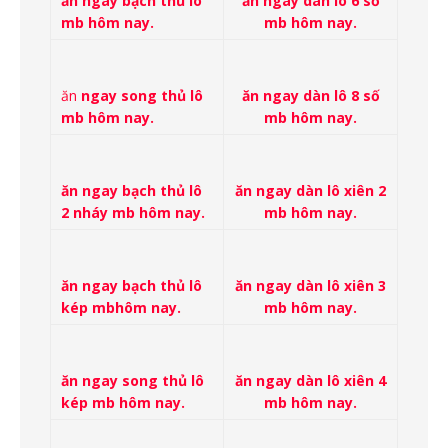
ăn ngay bạch thủ lô
ăn ngay dàn lô 6 số
mb hôm nay.
mb hôm nay.
ăn
ngay song thủ lô
ăn ngay dàn lô 8 số
mb hôm nay.
mb hôm nay.
ăn ngay bạch thủ lô
ăn ngay dàn lô xiên 2
2 nháy mb hôm nay.
mb hôm nay.
ăn ngay bạch thủ lô
ăn ngay dàn lô xiên 3
kép mbhôm nay.
mb hôm nay.
ăn ngay song thủ lô
ăn ngay dàn lô xiên 4
kép mb hôm nay.
mb hôm nay.