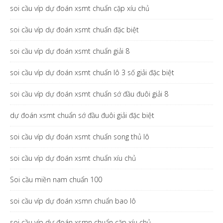
soi cầu víp dự đoán xsmt chuẩn cặp xíu chủ
soi cầu víp dự đoán xsmt chuẩn đặc biệt
soi cầu víp dự đoán xsmt chuẩn giải 8
soi cầu víp dự đoán xsmt chuẩn lô 3 số giải đặc biệt
soi cầu víp dự đoán xsmt chuẩn sớ đầu đuôi giải 8
dự đoán xsmt chuẩn sớ đầu đuôi giải đặc biệt
soi cầu víp dự đoán xsmt chuẩn song thủ lô
soi cầu víp dự đoán xsmt chuẩn xíu chủ
Soi cầu miền nam chuẩn 100
soi cầu víp dự đoán xsmn chuẩn bao lô
soi cầu víp dự đoán xsmn chuẩn cặp xíu chủ