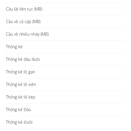
Cầu lật liên tục (MB)
Cầu về cả cặp (MB)
Cầu về nhiều nháy (MB)
Thống kê
Thống kê đầu đuôi
Thống kê lô gan
Thống kê lô xiên
Thống kê lô kép
Thống kê Đầu
Thống kê Đuôi