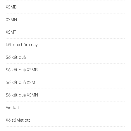
XSMB
XSMN
XSMT
kết quả hôm nay
Sổ kết quả
Sổ kết quả XSMB
Sổ kết quả XSMT
Sổ kết quả XSMN
Vietlott
Xổ số vietlott