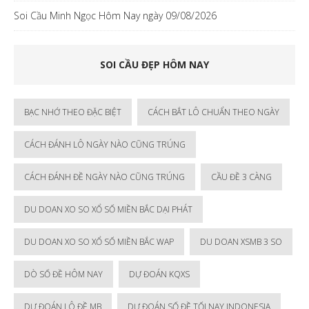
Soi Cầu Minh Ngọc Hôm Nay ngày 09/08/2026
SOI CẦU ĐẸP HÔM NAY
BẠC NHỚ THEO ĐẶC BIỆT
CÁCH BẮT LÔ CHUẨN THEO NGÀY
CÁCH ĐÁNH LÔ NGÀY NÀO CŨNG TRÚNG
CÁCH ĐÁNH ĐỀ NGÀY NÀO CŨNG TRÚNG
CẦU ĐỀ 3 CÀNG
DU DOAN XO SO XỔ SỐ MIỀN BẮC DẠI PHÁT
DU DOAN XO SO XỔ SỐ MIỀN BẮC WAP
DU DOAN XSMB 3 SO
DÒ SỐ ĐỀ HÔM NAY
DỰ ĐOÁN KQXS
DỰ ĐOÁN LÔ ĐỀ MB
DỰ ĐOÁN SỐ ĐỀ TỐI NAY INDONESIA