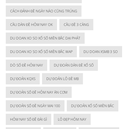
CÁCH ĐÁNH ĐỀ NGÀY NÀO CŨNG TRÚNG
CẦU DÀN ĐỀ HÔM NAY OK
CẦU ĐỀ 3 CÀNG
DU DOAN XO SO XỔ SỐ MIỀN BẮC DẠI PHÁT
DU DOAN XO SO XỔ SỐ MIỀN BẮC WAP
DU DOAN XSMB 3 SO
DÒ SỐ ĐỀ HÔM NAY
DỰ ĐOÁN DÀN ĐỀ XỔ SỐ
DỰ ĐOÁN KQXS
DỰ ĐOÁN LÔ ĐỀ MB
DỰ ĐOÁN SỐ ĐỀ HÔM NAY ĂN CƠM
DỰ ĐOÁN SỐ ĐỀ NGÀY MAI 100
DỰ ĐOÁN XỔ SỐ MIỀN BẮC
HÔM NAY SỐ ĐỀ ĐÀI GÌ
LÔ ĐẸP HÔM NAY