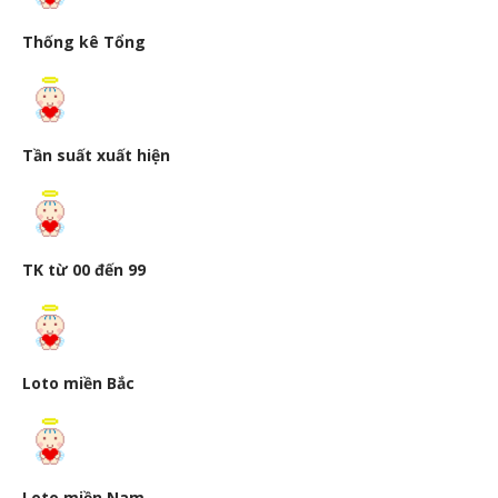
Thống kê Tổng
Tần suất xuất hiện
TK từ 00 đến 99
Loto miền Bắc
Loto miền Nam