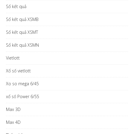
Sổ kết quả
Sổ kết quả XSMB
Sổ kết quả XSMT
Sổ kết quả XSMN
Vietlott
Xổ số vietlott
Xo so mega 6/45
xổ số Power 6/55
Max 3D
Max 4D