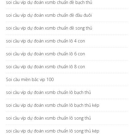
soi cầu víp dự đoán xsmb chuẩn đề bạch thủ
soi cầu víp dự đoán xsmb chuẩn đề đầu đuôi
soi cầu víp dự đoán xsmb chuẩn đề song thủ
soi cầu víp dự đoán xsmb chuẩn lô 4 con
soi cầu víp dự đoán xsmb chuẩn lô 6 con
soi cầu víp dự đoán xsmb chuẩn lô 8 con
Soi cầu miền bắc vip 100
soi cầu víp dự đoán xsmb chuẩn lô bạch thủ
soi cầu víp dự đoán xsmb chuẩn lô bạch thủ kép
soi cầu víp dự đoán xsmb chuẩn lô song thủ
soi cầu víp dự đoán xsmb chuẩn lô song thủ kép