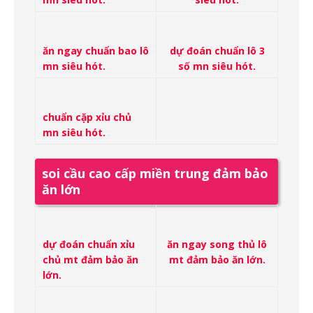
ăn ngay chuẩn bao lô
dự đoán chuẩn lô 3
mn siêu hót.
số mn siêu hót.
chuẩn cặp xỉu chủ
mn siêu hót.
soi cầu cao cấp miền trung đảm bảo
ăn lớn
dự đoán chuẩn xỉu
ăn ngay song thủ lô
chủ mt đảm bảo ăn
mt đảm bảo ăn lớn.
lớn.