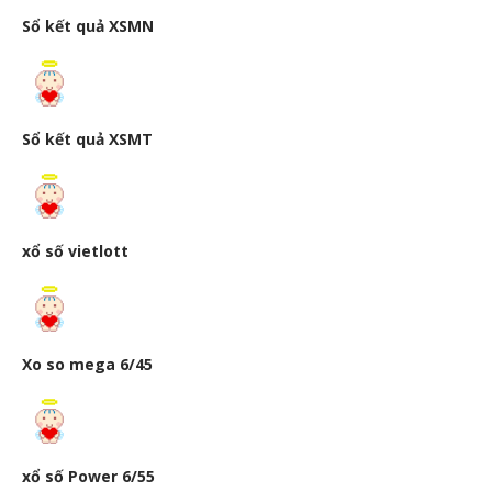
Sổ kết quả XSMN
Sổ kết quả XSMT
xổ số vietlott
Xo so mega 6/45
xổ số Power 6/55