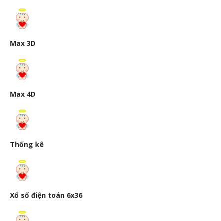
Max 3D
Max 4D
Thống kê
Xổ số điện toán 6x36