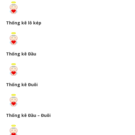
Thống kê lô kép
Thống kê Đầu
Thống kê Đuôi
Thống kê Đầu – Đuôi