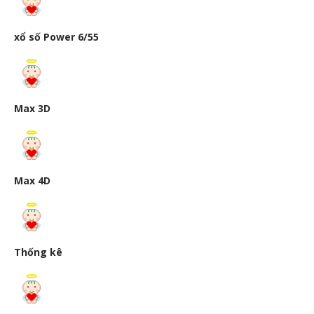
xổ số Power 6/55
Max 3D
Max 4D
Thống kê