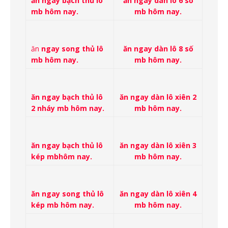
ăn ngay bạch thủ lô
ăn ngay dàn lô 6 số
mb hôm nay.
mb hôm nay.
ăn
ngay song thủ lô
ăn ngay dàn lô 8 số
mb hôm nay.
mb hôm nay.
ăn ngay bạch thủ lô
ăn ngay dàn lô xiên 2
2 nháy mb hôm nay.
mb hôm nay.
ăn ngay bạch thủ lô
ăn ngay dàn lô xiên 3
kép mbhôm nay.
mb hôm nay.
ăn ngay song thủ lô
ăn ngay dàn lô xiên 4
kép mb hôm nay.
mb hôm nay.