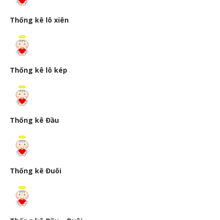
Thống kê lô xiên
Thống kê lô kép
Thống kê Đầu
Thống kê Đuôi