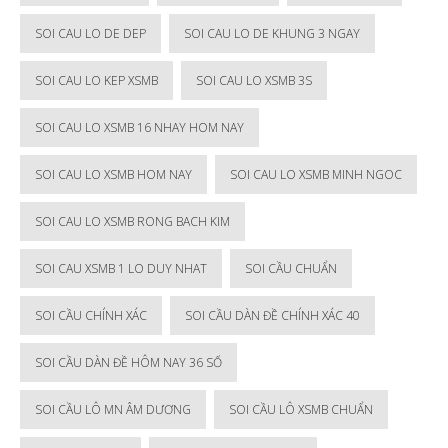
SOI CAU LO DE DEP
SOI CAU LO DE KHUNG 3 NGAY
SOI CAU LO KEP XSMB
SOI CAU LO XSMB 3S
SOI CAU LO XSMB 16 NHAY HOM NAY
SOI CAU LO XSMB HOM NAY
SOI CAU LO XSMB MINH NGOC
SOI CAU LO XSMB RONG BACH KIM
SOI CAU XSMB 1 LO DUY NHAT
SOI CẦU CHUẨN
SOI CẦU CHÍNH XÁC
SOI CẦU DÀN ĐỀ CHÍNH XÁC 40
SOI CẦU DÀN ĐỀ HÔM NAY 36 SỐ
SOI CẦU LÔ MN ÂM DƯƠNG
SOI CẦU LÔ XSMB CHUẨN