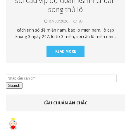
soi cầu víp dự đoán xsmn chuẩn
song thủ lô
07/08/2026
85
cách tính số đề miền nam, bao lo mien nam, lô cặp
khung 3 ngày 247, lô tô 3 miền, soi cầu lô miền nam,
READ MORE
Search
CẦU CHUẨN ĂN CHẮC