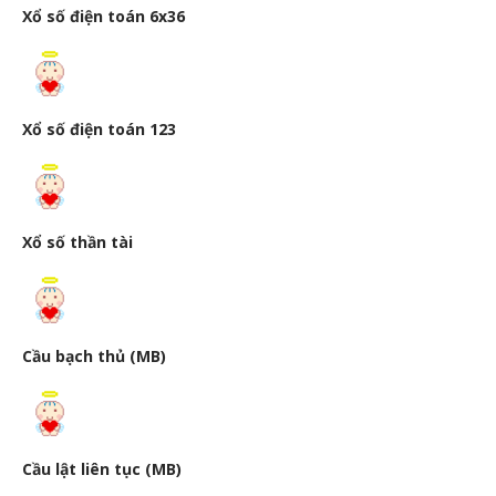
Xổ số điện toán 6x36
Xổ số điện toán 123
Xổ số thần tài
Cầu bạch thủ (MB)
Cầu lật liên tục (MB)