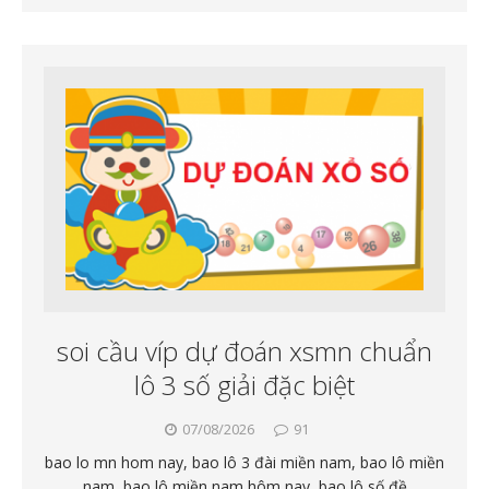
soi cầu víp dự đoán xsmn chuẩn
lô 3 số giải đặc biệt
07/08/2026
91
bao lo mn hom nay, bao lô 3 đài miền nam, bao lô miền
nam, bao lô miền nam hôm nay, bao lô số đề