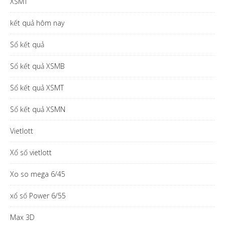
XSMT
kết quả hôm nay
Sổ kết quả
Sổ kết quả XSMB
Sổ kết quả XSMT
Sổ kết quả XSMN
Vietlott
Xổ số vietlott
Xo so mega 6/45
xổ số Power 6/55
Max 3D