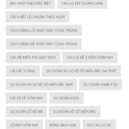
BẠC NHỚ THEO ĐẶC BIỆT
CAU LO KEP QUANG NAM
CÁCH BẮT LÔ CHUẨN THEO NGÀY
CÁCH ĐÁNH LÔ NGÀY NÀO CŨNG TRÚNG
CÁCH ĐÁNH ĐỀ NGÀY NÀO CŨNG TRÚNG
CÁC ĐỀ MIỄN PHÍ GIAO DỊCH
CẦU LÔ ĐỀ 3 MIỀN HÔM NAY
CẦU ĐỀ 3 CÀNG
DU DOAN XO SO XỔ SỐ MIỀN BẮC DẠI PHÁT
DU DOAN XO SO XỔ SỐ MIỀN BẮC WAP
DU DOAN XSMB 3 SO
DÒ SỐ ĐỀ HÔM NAY
DỰ ĐOÁN KQXS
DỰ ĐOÁN LÔ ĐỀ MB
DỰ ĐOÁN XỔ SỐ MIỀN BẮC
LÔ ĐẸP HÔM NAY
RỒNG BẠCH KIM
SOI CAU LO DE