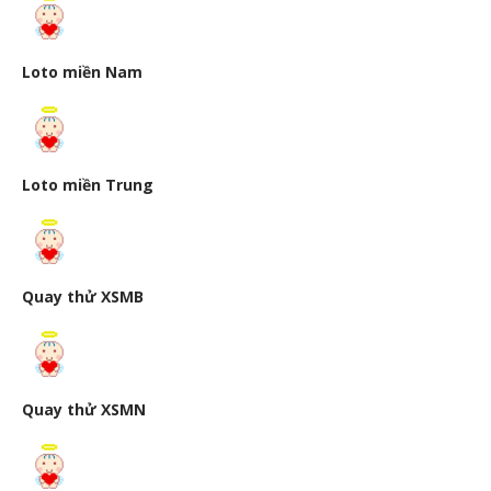
Loto miền Nam
Loto miền Trung
Quay thử XSMB
Quay thử XSMN