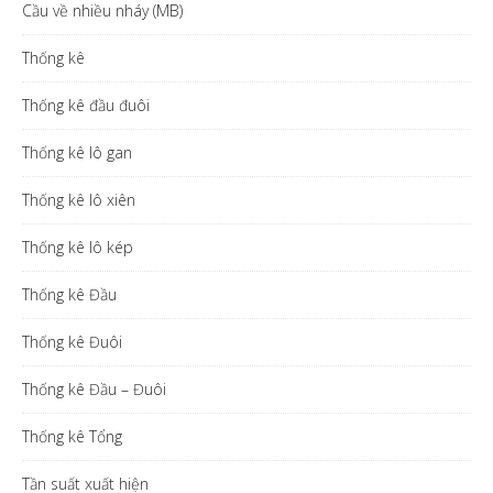
Cầu về nhiều nháy (MB)
Thống kê
Thống kê đầu đuôi
Thống kê lô gan
Thống kê lô xiên
Thống kê lô kép
Thống kê Đầu
Thống kê Đuôi
Thống kê Đầu – Đuôi
Thống kê Tổng
Tần suất xuất hiện