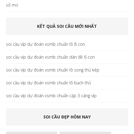
sổ mơ
KẾT QUẢ SOI CẦU MỚI NHẤT
soi cầu víp dự đoán xsmb chuẩn lô 8 con
soi cầu víp dự đoán xsmb chuẩn dàn đề 6 con
soi cầu víp dự đoán xsmb chuẩn lô song thủ kép
soi cầu víp dự đoán xsmb chuẩn lô bạch thủ
soi cầu víp dự đoán xsmb chuẩn cặp 3 càng víp
SOI CẦU ĐẸP HÔM NAY