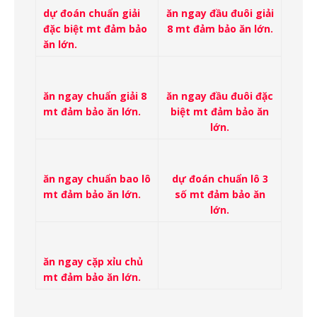
dự đoán chuẩn giải
ăn ngay đầu đuôi giải
đặc biệt mt đảm bảo
8 mt đảm bảo ăn lớn.
ăn lớn.
ăn ngay chuẩn giải 8
ăn ngay đầu đuôi đặc
mt đảm bảo ăn lớn.
biệt mt đảm bảo ăn
lớn.
ăn ngay chuẩn bao lô
dự đoán chuẩn lô 3
mt đảm bảo ăn lớn.
số mt đảm bảo ăn
lớn.
ăn ngay cặp xỉu chủ
mt đảm bảo ăn lớn.