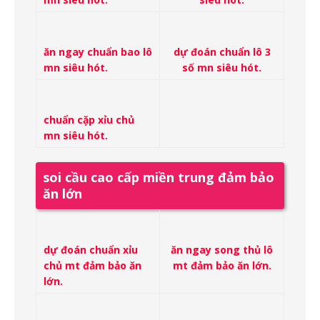
ăn ngay chuẩn bao lô
dự đoán chuẩn lô 3
mn siêu hót.
số mn siêu hót.
chuẩn cặp xỉu chủ
mn siêu hót.
soi cầu cao cấp miền trung đảm bảo
ăn lớn
dự đoán chuẩn xỉu
ăn ngay song thủ lô
chủ mt đảm bảo ăn
mt đảm bảo ăn lớn.
lớn.