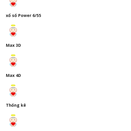
xổ số Power 6/55
Max 3D
Max 4D
Thống kê