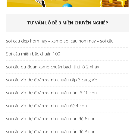
TƯ VẤN LÔ ĐỀ 3 MIỀN CHUYÊN NGHIỆP
soi cau dep hom nay – xsmb soi cau hom nay – soi cầu
Soi cầu miền bắc chuẩn 100
soi cầu dự đoán xsmb chuẩn bạch thủ lô 2 nháy
soi cầu víp dự đoán xsmb chuẩn cặp 3 càng víp
soi cầu víp dự đoán xsmb chuẩn dàn lô 10 con
soi cầu víp dự đoán xsmb chuẩn đề 4 con
soi cầu víp dự đoán xsmb chuẩn dàn đề 6 con
soi cầu víp dự đoán xsmb chuẩn dàn đề 8 con