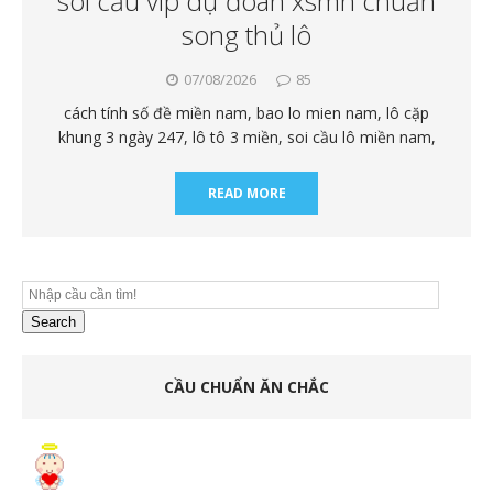
soi cầu víp dự đoán xsmn chuẩn
song thủ lô
07/08/2026
85
cách tính số đề miền nam, bao lo mien nam, lô cặp
khung 3 ngày 247, lô tô 3 miền, soi cầu lô miền nam,
READ MORE
Search
CẦU CHUẨN ĂN CHẮC