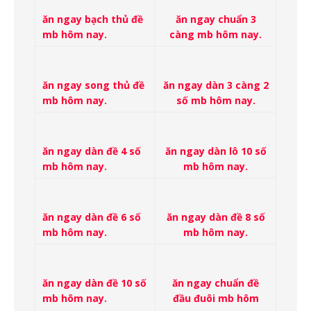
ăn ngay bạch thủ đề
ăn ngay chuẩn 3
mb hôm nay.
càng mb hôm nay.
ăn ngay song thủ đề
ăn ngay dàn 3 càng 2
mb hôm nay.
số mb hôm nay.
ăn ngay dàn đề 4 số
ăn ngay dàn lô 10 số
mb hôm nay.
mb hôm nay.
ăn ngay dàn đề 6 số
ăn ngay dàn đề 8 số
mb hôm nay.
mb hôm nay.
ăn ngay dàn đề 10 số
ăn ngay chuẩn đề
mb hôm nay.
đầu đuôi mb hôm