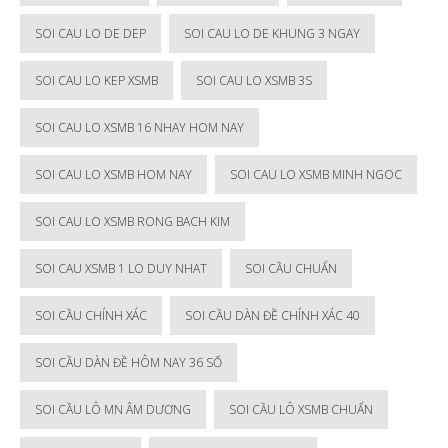
SOI CAU LO DE DEP
SOI CAU LO DE KHUNG 3 NGAY
SOI CAU LO KEP XSMB
SOI CAU LO XSMB 3S
SOI CAU LO XSMB 16 NHAY HOM NAY
SOI CAU LO XSMB HOM NAY
SOI CAU LO XSMB MINH NGOC
SOI CAU LO XSMB RONG BACH KIM
SOI CAU XSMB 1 LO DUY NHAT
SOI CẦU CHUẨN
SOI CẦU CHÍNH XÁC
SOI CẦU DÀN ĐỀ CHÍNH XÁC 40
SOI CẦU DÀN ĐỀ HÔM NAY 36 SỐ
SOI CẦU LÔ MN ÂM DƯƠNG
SOI CẦU LÔ XSMB CHUẨN