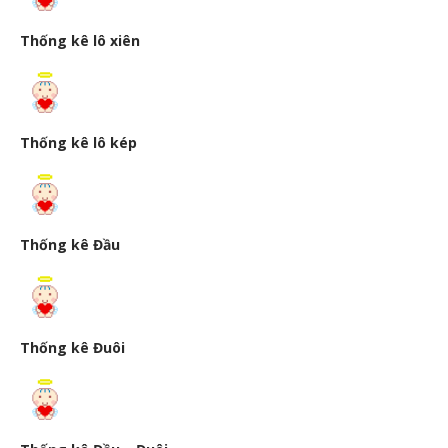
Thống kê lô xiên
Thống kê lô kép
Thống kê Đầu
Thống kê Đuôi