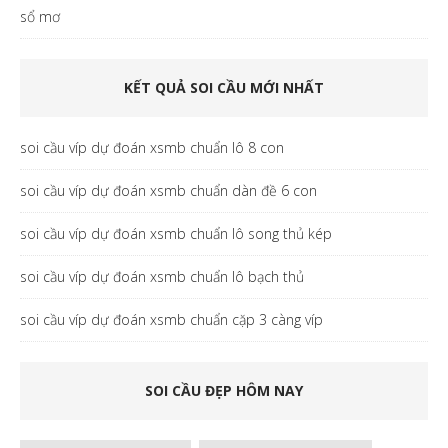
sổ mơ
KẾT QUẢ SOI CẦU MỚI NHẤT
soi cầu víp dự đoán xsmb chuẩn lô 8 con
soi cầu víp dự đoán xsmb chuẩn dàn đề 6 con
soi cầu víp dự đoán xsmb chuẩn lô song thủ kép
soi cầu víp dự đoán xsmb chuẩn lô bạch thủ
soi cầu víp dự đoán xsmb chuẩn cặp 3 càng víp
SOI CẦU ĐẸP HÔM NAY