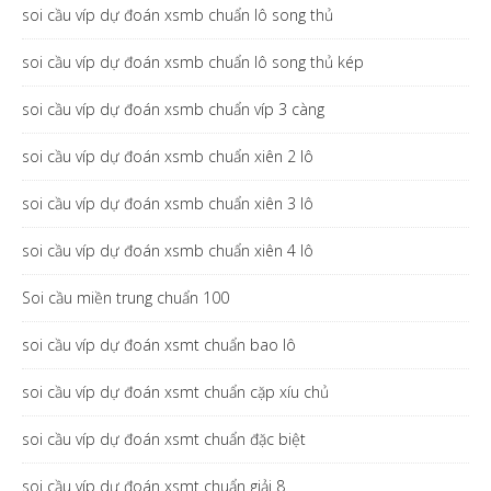
soi cầu víp dự đoán xsmb chuẩn lô song thủ
soi cầu víp dự đoán xsmb chuẩn lô song thủ kép
soi cầu víp dự đoán xsmb chuẩn víp 3 càng
soi cầu víp dự đoán xsmb chuẩn xiên 2 lô
soi cầu víp dự đoán xsmb chuẩn xiên 3 lô
soi cầu víp dự đoán xsmb chuẩn xiên 4 lô
Soi cầu miền trung chuẩn 100
soi cầu víp dự đoán xsmt chuẩn bao lô
soi cầu víp dự đoán xsmt chuẩn cặp xíu chủ
soi cầu víp dự đoán xsmt chuẩn đặc biệt
soi cầu víp dự đoán xsmt chuẩn giải 8