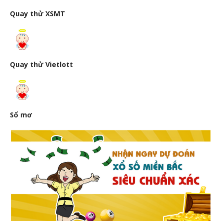
Quay thử XSMT
Quay thử Vietlott
Sổ mơ