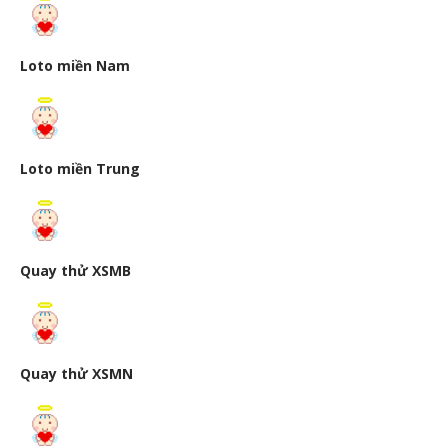
Loto miền Nam
Loto miền Trung
Quay thử XSMB
Quay thử XSMN