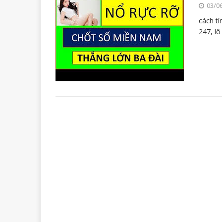
03/0
cách t
247, lô