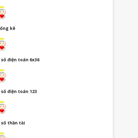
ống kê
 số điện toán 6x36
 số điện toán 123
 số thần tài