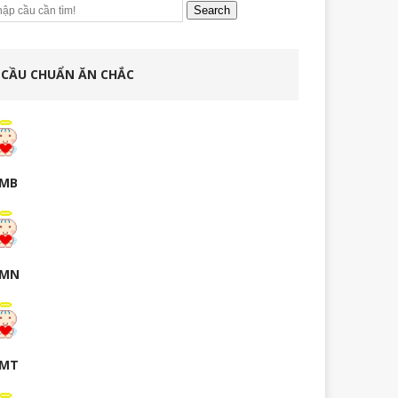
Search
CẦU CHUẨN ĂN CHẮC
SMB
SMN
SMT