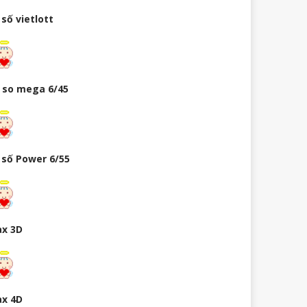
 số vietlott
 so mega 6/45
 số Power 6/55
x 3D
x 4D