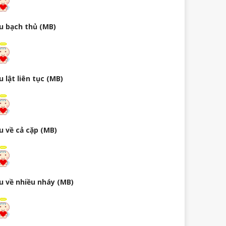
u bạch thủ (MB)
u lật liên tục (MB)
u về cả cặp (MB)
u về nhiều nháy (MB)