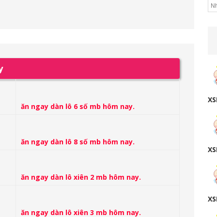
y
X
ăn ngay dàn lô 6 số mb hôm nay.
ăn ngay dàn lô 8 số mb hôm nay.
X
ăn ngay dàn lô xiên 2 mb hôm nay.
X
ăn ngay dàn lô xiên 3 mb hôm nay.