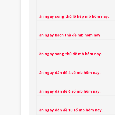
ăn ngay song thủ lô kép mb hôm nay.
ăn ngay bạch thủ đề mb hôm nay.
ăn ngay song thủ đề mb hôm nay.
ăn ngay dàn đề 4 số mb hôm nay.
ăn ngay dàn đề 6 số mb hôm nay.
ăn ngay dàn đề 10 số mb hôm nay.