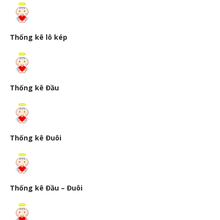
Thống kê lô kép
Thống kê Đầu
Thống kê Đuôi
Thống kê Đầu – Đuôi