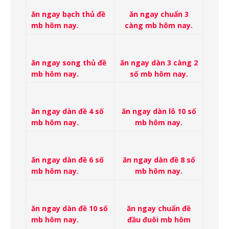
ăn ngay bạch thủ đề
ăn ngay chuẩn 3
mb hôm nay.
càng mb hôm nay.
ăn ngay song thủ đề
ăn ngay dàn 3 càng 2
mb hôm nay.
số mb hôm nay.
ăn ngay dàn đề 4 số
ăn ngay dàn lô 10 số
mb hôm nay.
mb hôm nay.
ăn ngay dàn đề 6 số
ăn ngay dàn đề 8 số
mb hôm nay.
mb hôm nay.
ăn ngay dàn đề 10 số
ăn ngay chuẩn đề
mb hôm nay.
đầu đuôi mb hôm