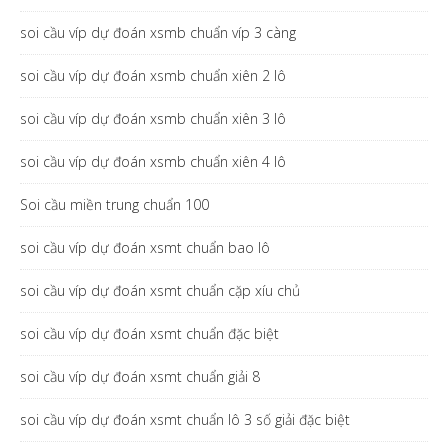
soi cầu víp dự đoán xsmb chuẩn víp 3 càng
soi cầu víp dự đoán xsmb chuẩn xiên 2 lô
soi cầu víp dự đoán xsmb chuẩn xiên 3 lô
soi cầu víp dự đoán xsmb chuẩn xiên 4 lô
Soi cầu miền trung chuẩn 100
soi cầu víp dự đoán xsmt chuẩn bao lô
soi cầu víp dự đoán xsmt chuẩn cặp xíu chủ
soi cầu víp dự đoán xsmt chuẩn đặc biệt
soi cầu víp dự đoán xsmt chuẩn giải 8
soi cầu víp dự đoán xsmt chuẩn lô 3 số giải đặc biệt