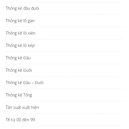
Thống kê đầu đuôi
Thống kê lô gan
Thống kê lô xiên
Thống kê lô kép
Thống kê Đầu
Thống kê Đuôi
Thống kê Đầu – Đuôi
Thống kê Tổng
Tần suất xuất hiện
TK từ 00 đến 99