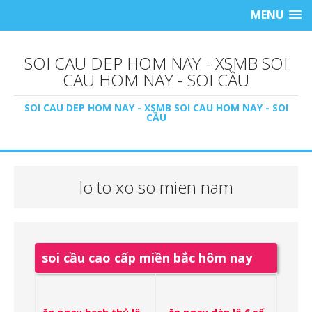
MENU
SOI CAU DEP HOM NAY - XSMB SOI
CAU HOM NAY - SOI CẦU
SOI CAU DEP HOM NAY - XSMB SOI CAU HOM NAY - SOI
CẦU
lo to xo so mien nam
soi cầu cao cấp miền bắc hôm nay