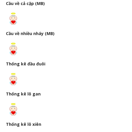
Cầu về cả cặp (MB)
Cầu về nhiều nháy (MB)
Thống kê đầu đuôi
Thống kê lô gan
Thống kê lô xiên