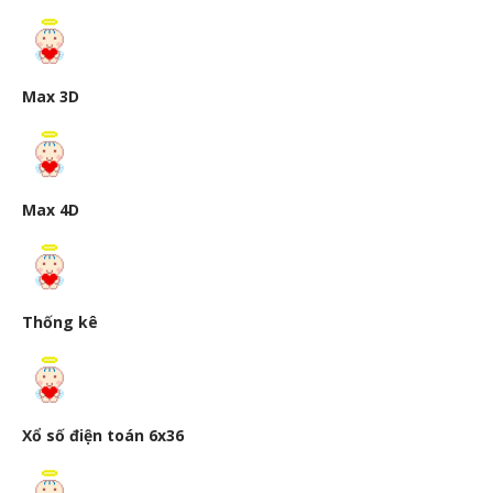
Max 3D
Max 4D
Thống kê
Xổ số điện toán 6x36