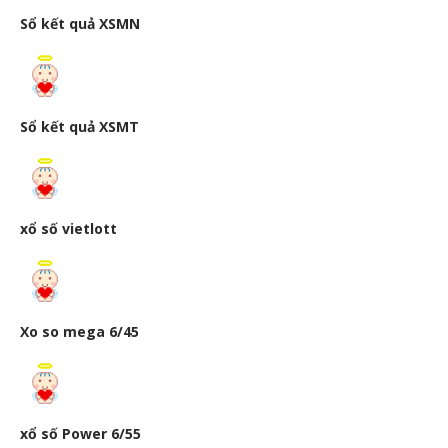
Sổ kết quả XSMN
Sổ kết quả XSMT
xổ số vietlott
Xo so mega 6/45
xổ số Power 6/55