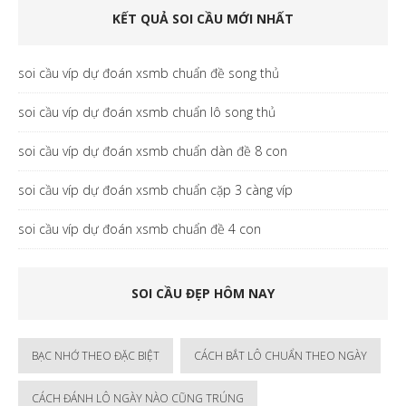
KẾT QUẢ SOI CẦU MỚI NHẤT
soi cầu víp dự đoán xsmb chuẩn đề song thủ
soi cầu víp dự đoán xsmb chuẩn lô song thủ
soi cầu víp dự đoán xsmb chuẩn dàn đề 8 con
soi cầu víp dự đoán xsmb chuẩn cặp 3 càng víp
soi cầu víp dự đoán xsmb chuẩn đề 4 con
SOI CẦU ĐẸP HÔM NAY
BẠC NHỚ THEO ĐẶC BIỆT
CÁCH BẮT LÔ CHUẨN THEO NGÀY
CÁCH ĐÁNH LÔ NGÀY NÀO CŨNG TRÚNG