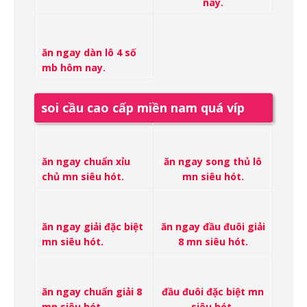
nay.
ăn ngay dàn lô 4 số
mb hôm nay.
soi cầu cao cấp miền nam quá víp
ăn ngay chuẩn xỉu
ăn ngay song thủ lô
chủ mn siêu hót.
mn siêu hót.
ăn ngay giải đặc biệt
ăn ngay đầu đuôi giải
mn siêu hót.
8 mn siêu hót.
ăn ngay chuẩn giải 8
đầu đuôi đặc biệt mn
mn siêu hót.
siêu hót.