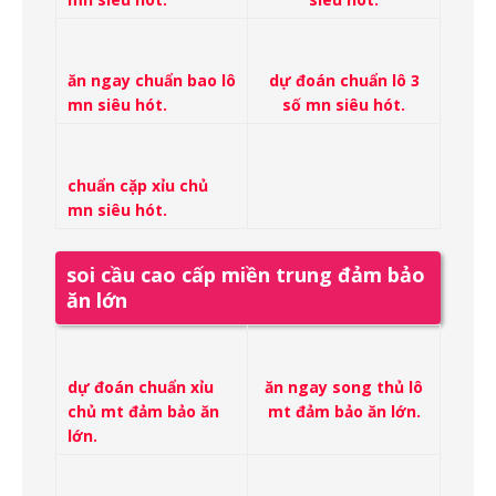
ăn ngay chuẩn bao lô
dự đoán chuẩn lô 3
mn siêu hót.
số mn siêu hót.
chuẩn cặp xỉu chủ
mn siêu hót.
soi cầu cao cấp miền trung đảm bảo
ăn lớn
dự đoán chuẩn xỉu
ăn ngay song thủ lô
chủ mt đảm bảo ăn
mt đảm bảo ăn lớn.
lớn.