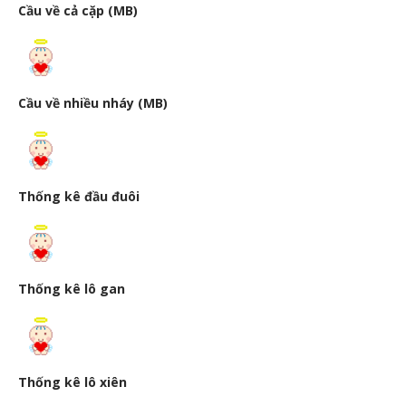
Cầu về cả cặp (MB)
Cầu về nhiều nháy (MB)
Thống kê đầu đuôi
Thống kê lô gan
Thống kê lô xiên