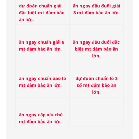
dự đoán chuẩn giải
ăn ngay đầu đuôi giải
đặc biệt mt đảm bảo
8 mt đảm bảo ăn lớn.
ăn lớn.
ăn ngay chuẩn giải 8
ăn ngay đầu đuôi đặc
mt đảm bảo ăn lớn.
biệt mt đảm bảo ăn
lớn.
ăn ngay chuẩn bao lô
dự đoán chuẩn lô 3
mt đảm bảo ăn lớn.
số mt đảm bảo ăn
lớn.
ăn ngay cặp xỉu chủ
mt đảm bảo ăn lớn.