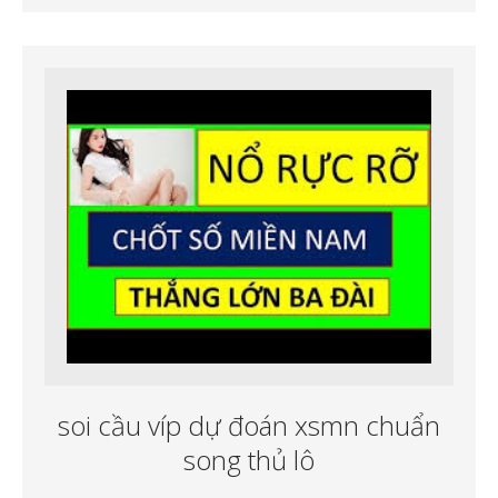
soi cầu víp dự đoán xsmn chuẩn
song thủ lô