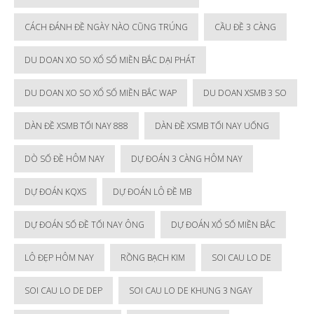
CÁCH ĐÁNH ĐỀ NGÀY NÀO CŨNG TRÚNG
CẦU ĐỀ 3 CÀNG
DU DOAN XO SO XỔ SỐ MIỀN BẮC DẠI PHÁT
DU DOAN XO SO XỔ SỐ MIỀN BẮC WAP
DU DOAN XSMB 3 SO
DÀN ĐỀ XSMB TỐI NAY 888
DÀN ĐỀ XSMB TỐI NAY UỐNG
DÒ SỐ ĐỀ HÔM NAY
DỰ ĐOÁN 3 CÀNG HÔM NAY
DỰ ĐOÁN KQXS
DỰ ĐOÁN LÔ ĐỀ MB
DỰ ĐOÁN SỐ ĐỀ TỐI NAY ÔNG
DỰ ĐOÁN XỔ SỐ MIỀN BẮC
LÔ ĐẸP HÔM NAY
RỒNG BẠCH KIM
SOI CAU LO DE
SOI CAU LO DE DEP
SOI CAU LO DE KHUNG 3 NGAY