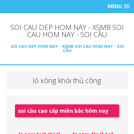
MENU
SOI CAU DEP HOM NAY - XSMB SOI
CAU HOM NAY - SOI CẦU
SOI CAU DEP HOM NAY - XSMB SOI CAU HOM NAY - SOI
CẦU
lò xông khói thủ công
soi cầu cao cấp miền bắc hôm nay