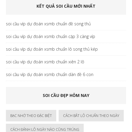
KẾT QUẢ SOI CẦU MỚI NHẤT
soi cầu víp dự đoán xsmb chuẩn đề song thủ
soi cầu víp dự đoán xsmb chuẩn cặp 3 càng víp
soi cầu víp dự đoán xsmb chuẩn lô song thủ kép
soi cầu víp dự đoán xsmb chuẩn xiên 2 lô
soi cầu víp dự đoán xsmb chuẩn dàn đề 6 con
SOI CẦU ĐẸP HÔM NAY
BẠC NHỚ THEO ĐẶC BIỆT
CÁCH BẮT LÔ CHUẨN THEO NGÀY
CÁCH ĐÁNH LÔ NGÀY NÀO CŨNG TRÚNG