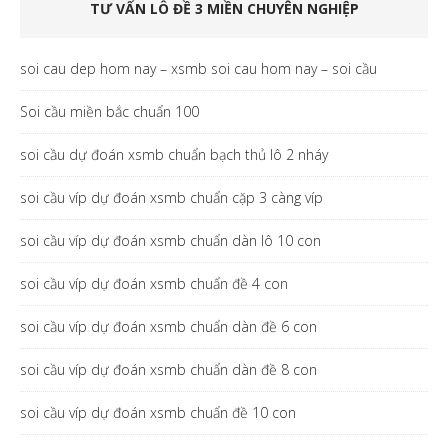
TƯ VẤN LÔ ĐỀ 3 MIỀN CHUYÊN NGHIỆP
soi cau dep hom nay – xsmb soi cau hom nay – soi cầu
Soi cầu miền bắc chuẩn 100
soi cầu dự đoán xsmb chuẩn bạch thủ lô 2 nháy
soi cầu víp dự đoán xsmb chuẩn cặp 3 càng víp
soi cầu víp dự đoán xsmb chuẩn dàn lô 10 con
soi cầu víp dự đoán xsmb chuẩn đề 4 con
soi cầu víp dự đoán xsmb chuẩn dàn đề 6 con
soi cầu víp dự đoán xsmb chuẩn dàn đề 8 con
soi cầu víp dự đoán xsmb chuẩn đề 10 con