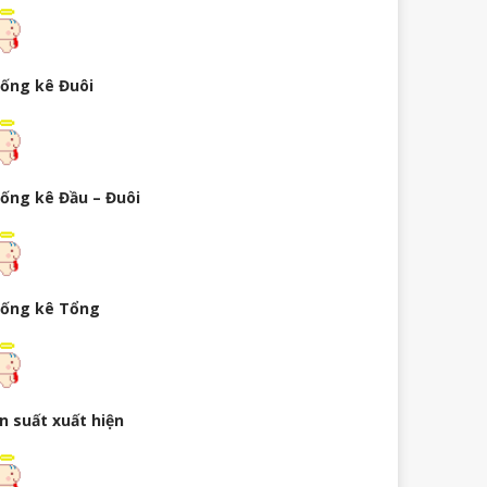
ống kê Đuôi
ống kê Đầu – Đuôi
ống kê Tổng
n suất xuất hiện