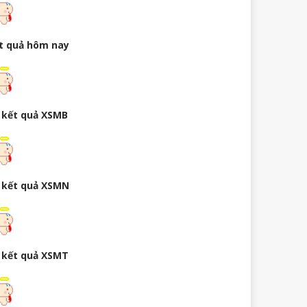
t quả hôm nay
 kết quả XSMB
 kết quả XSMN
 kết quả XSMT