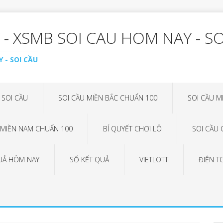
- XSMB SOI CAU HOM NAY - SO
 - SOI CẦU
 SOI CẦU
SOI CẦU MIỀN BẮC CHUẨN 100
SOI CẦU M
 MIỀN NAM CHUẨN 100
BÍ QUYẾT CHƠI LÔ
SOI CẦU 
UẢ HÔM NAY
SỔ KẾT QUẢ
VIETLOTT
ĐIỆN T