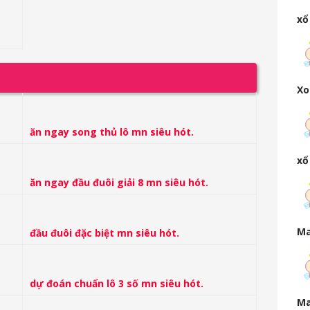
xổ
p
Xo
ăn ngay song thủ lô mn siêu hót.
xổ
ăn ngay đầu đuôi giải 8 mn siêu hót.
Ma
đầu đuôi đặc biệt mn siêu hót.
dự đoán chuẩn lô 3 số mn siêu hót.
Ma