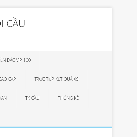
I CẦU
IỀN BẮC VIP 100
CAO CẤP
TRỰC TIẾP KẾT QUẢ XS
OÁN
TK CẦU
THỐNG KÊ