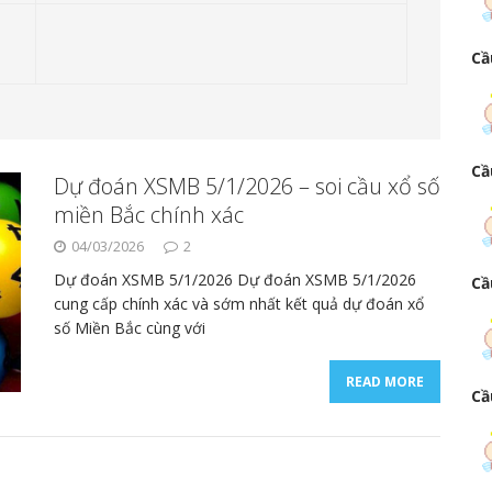
Cầ
Cầ
Dự đoán XSMB 5/1/2026 – soi cầu xổ số
miền Bắc chính xác
04/03/2026
2
Dự đoán XSMB 5/1/2026 Dự đoán XSMB 5/1/2026
Cầ
cung cấp chính xác và sớm nhất kết quả dự đoán xổ
số Miền Bắc cùng với
READ MORE
Cầ