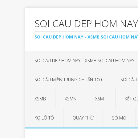
SOI CAU DEP HOM NAY 
SOI CAU DEP HOM NAY - XSMB SOI CAU HOM NAY
SOI CAU DEP HOM NAY – XSMB SOI CAU HOM NAY –
SOI CẦU MIỀN TRUNG CHUẨN 100
SOI CẦU
XSMB
XSMN
XSMT
KẾT Q
KQ LÔ TÔ
QUAY THỬ
SỔ MƠ