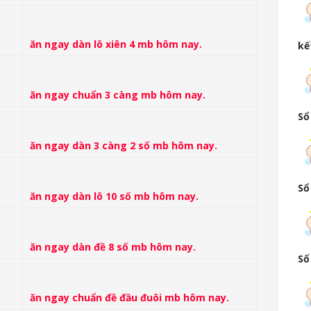
ăn ngay dàn lô xiên 4 mb hôm nay.
kế
ăn ngay chuẩn 3 càng mb hôm nay.
Sổ
ăn ngay dàn 3 càng 2 số mb hôm nay.
Sổ
ăn ngay dàn lô 10 số mb hôm nay.
ăn ngay dàn đề 8 số mb hôm nay.
Sổ
ăn ngay chuẩn đề đầu đuôi mb hôm nay.