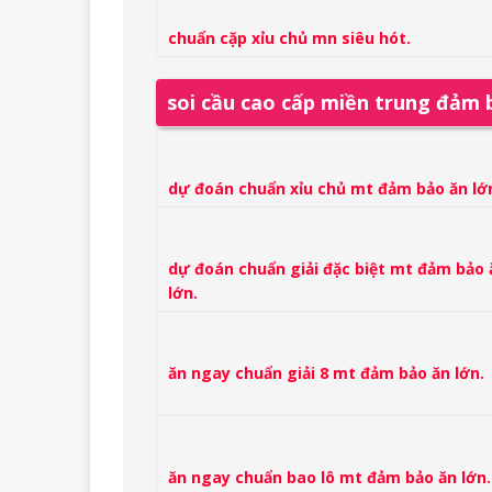
chuẩn cặp xỉu chủ mn siêu hót.
soi cầu cao cấp miền trung đảm 
dự đoán chuẩn xỉu chủ mt đảm bảo ăn lớ
dự đoán chuẩn giải đặc biệt mt đảm bảo 
lớn.
ăn ngay chuẩn giải 8 mt đảm bảo ăn lớn.
ăn ngay chuẩn bao lô mt đảm bảo ăn lớn.