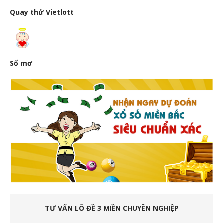
Quay thử Vietlott
Sổ mơ
TƯ VẤN LÔ ĐỀ 3 MIỀN CHUYÊN NGHIỆP