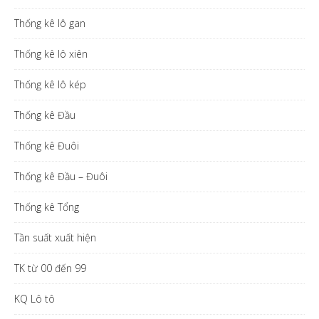
Thống kê lô gan
Thống kê lô xiên
Thống kê lô kép
Thống kê Đầu
Thống kê Đuôi
Thống kê Đầu – Đuôi
Thống kê Tổng
Tần suất xuất hiện
TK từ 00 đến 99
KQ Lô tô