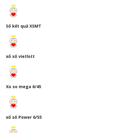
Sổ kết quả XSMT
xổ số vietlott
Xo so mega 6/45
xổ số Power 6/55