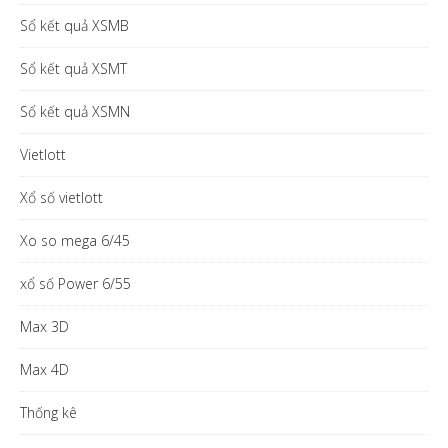
Sổ kết quả XSMB
Sổ kết quả XSMT
Sổ kết quả XSMN
Vietlott
Xổ số vietlott
Xo so mega 6/45
xổ số Power 6/55
Max 3D
Max 4D
Thống kê