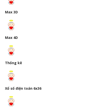
Max 3D
Max 4D
Thống kê
Xổ số điện toán 6x36