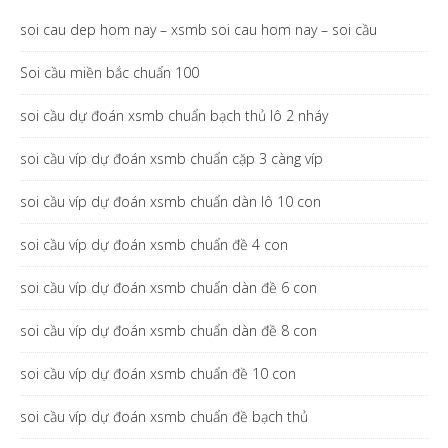
soi cau dep hom nay – xsmb soi cau hom nay – soi cầu
Soi cầu miền bắc chuẩn 100
soi cầu dự đoán xsmb chuẩn bạch thủ lô 2 nháy
soi cầu víp dự đoán xsmb chuẩn cặp 3 càng víp
soi cầu víp dự đoán xsmb chuẩn dàn lô 10 con
soi cầu víp dự đoán xsmb chuẩn đề 4 con
soi cầu víp dự đoán xsmb chuẩn dàn đề 6 con
soi cầu víp dự đoán xsmb chuẩn dàn đề 8 con
soi cầu víp dự đoán xsmb chuẩn đề 10 con
soi cầu víp dự đoán xsmb chuẩn đề bạch thủ