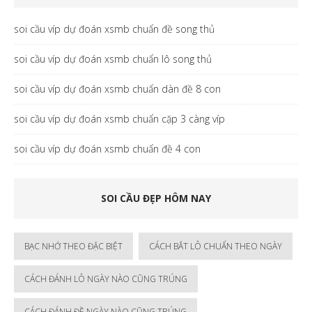
soi cầu víp dự đoán xsmb chuẩn đề song thủ
soi cầu víp dự đoán xsmb chuẩn lô song thủ
soi cầu víp dự đoán xsmb chuẩn dàn đề 8 con
soi cầu víp dự đoán xsmb chuẩn cặp 3 càng víp
soi cầu víp dự đoán xsmb chuẩn đề 4 con
SOI CẦU ĐẸP HÔM NAY
BẠC NHỚ THEO ĐẶC BIỆT
CÁCH BẮT LÔ CHUẨN THEO NGÀY
CÁCH ĐÁNH LÔ NGÀY NÀO CŨNG TRÚNG
CÁCH ĐÁNH ĐỀ NGÀY NÀO CŨNG TRÚNG