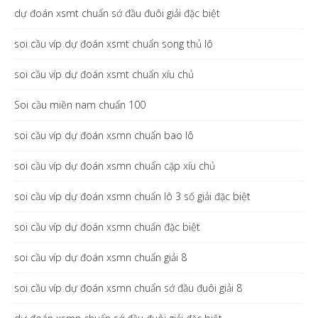
dự đoán xsmt chuẩn sớ đầu đuôi giải đặc biệt
soi cầu víp dự đoán xsmt chuẩn song thủ lô
soi cầu víp dự đoán xsmt chuẩn xíu chủ
Soi cầu miền nam chuẩn 100
soi cầu víp dự đoán xsmn chuẩn bao lô
soi cầu víp dự đoán xsmn chuẩn cặp xíu chủ
soi cầu víp dự đoán xsmn chuẩn lô 3 số giải đặc biệt
soi cầu víp dự đoán xsmn chuẩn đặc biệt
soi cầu víp dự đoán xsmn chuẩn giải 8
soi cầu víp dự đoán xsmn chuẩn sớ đầu đuôi giải 8