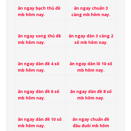
ăn ngay bạch thủ đề
ăn ngay chuẩn 3
mb hôm nay.
càng mb hôm nay.
ăn ngay song thủ đề
ăn ngay dàn 3 càng 2
mb hôm nay.
số mb hôm nay.
ăn ngay dàn đề 4 số
ăn ngay dàn lô 10 số
mb hôm nay.
mb hôm nay.
ăn ngay dàn đề 6 số
ăn ngay dàn đề 8 số
mb hôm nay.
mb hôm nay.
ăn ngay dàn đề 10 số
ăn ngay chuẩn đề
mb hôm nay.
đầu đuôi mb hôm