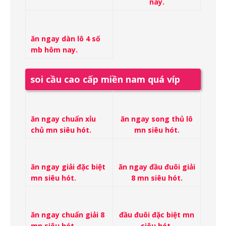
nay.
ăn ngay dàn lô 4 số
mb hôm nay.
soi cầu cao cấp miền nam quá víp
ăn ngay chuẩn xỉu
ăn ngay song thủ lô
chủ mn siêu hót.
mn siêu hót.
ăn ngay giải đặc biệt
ăn ngay đầu đuôi giải
mn siêu hót.
8 mn siêu hót.
ăn ngay chuẩn giải 8
đầu đuôi đặc biệt mn
mn siêu hót.
siêu hót.