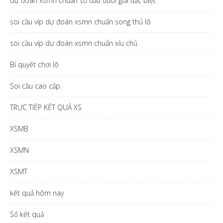
dự đoán xsmn chuẩn sớ đầu đuôi giải đặc biệt
soi cầu víp dự đoán xsmn chuẩn song thủ lô
soi cầu víp dự đoán xsmn chuẩn xíu chủ
Bí quyết chơi lô
Soi cầu cao cấp
TRỰC TIẾP KẾT QUẢ XS
XSMB
XSMN
XSMT
kết quả hôm nay
Sổ kết quả