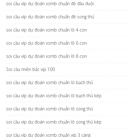
soi cầu víp dự đoán xsmb chuẩn đề đầu đuôi
soi cầu víp dự đoán xsmb chuẩn đề song thủ
soi cầu víp dự đoán xsmb chuẩn lô 4 con
soi cầu víp dự đoán xsmb chuẩn lô 6 con
soi cầu víp dự đoán xsmb chuẩn lô 8 con
Soi cầu miền bắc vip 100
soi cầu víp dự đoán xsmb chuẩn lô bạch thủ
soi cầu víp dự đoán xsmb chuẩn lô bạch thủ kép
soi cầu víp dự đoán xsmb chuẩn lô song thủ
soi cầu víp dự đoán xsmb chuẩn lô song thủ kép
soi cầu víp dự đoán xsmb chuẩn víp 3 càng