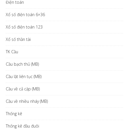
Điện toán
Xổ số điện toán 6×36
Xổ số điện toán 123
Xổ số thần tài
TK Cầu
Cầu bạch thủ (MB)
Cầu lật liên tục (MB)
Cầu về cả cặp (MB)
Cầu về nhiều nháy (MB)
Thống kê
Thống kê đầu đuôi