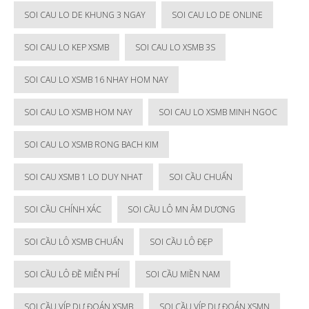
SOI CAU LO DE KHUNG 3 NGAY
SOI CAU LO DE ONLINE
SOI CAU LO KEP XSMB
SOI CAU LO XSMB 3S
SOI CAU LO XSMB 16 NHAY HOM NAY
SOI CAU LO XSMB HOM NAY
SOI CAU LO XSMB MINH NGOC
SOI CAU LO XSMB RONG BACH KIM
SOI CAU XSMB 1 LO DUY NHAT
SOI CẦU CHUẨN
SOI CẦU CHÍNH XÁC
SOI CẦU LÔ MN ÂM DƯƠNG
SOI CẦU LÔ XSMB CHUẨN
SOI CẦU LÔ ĐẸP
SOI CẦU LÔ ĐỀ MIỄN PHÍ
SOI CẦU MIỀN NAM
SOI CẦU VÍP DỰ ĐOÁN XSMB
SOI CẦU VÍP DỰ ĐOÁN XSMN