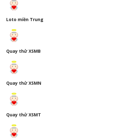
Loto miền Trung
Quay thử XSMB
Quay thử XSMN
Quay thử XSMT