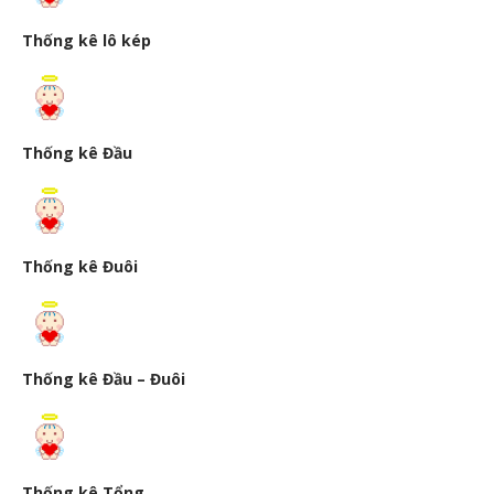
Thống kê lô kép
Thống kê Đầu
Thống kê Đuôi
Thống kê Đầu – Đuôi
Thống kê Tổng