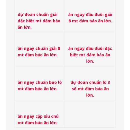
dự đoán chuẩn giải
ăn ngay đầu đuôi giải
đặc biệt mt đảm bảo
8 mt đảm bảo ăn lớn.
ăn lớn.
ăn ngay chuẩn giải 8
ăn ngay đầu đuôi đặc
mt đảm bảo ăn lớn.
biệt mt đảm bảo ăn
lớn.
ăn ngay chuẩn bao lô
dự đoán chuẩn lô 3
mt đảm bảo ăn lớn.
số mt đảm bảo ăn
lớn.
ăn ngay cặp xỉu chủ
mt đảm bảo ăn lớn.