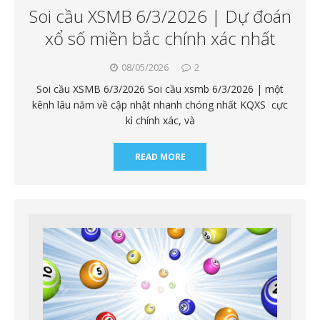
Soi cầu XSMB 6/3/2026 | Dự đoán
xổ số miền bắc chính xác nhất
08/05/2026
2
Soi cầu XSMB 6/3/2026 Soi cầu xsmb 6/3/2026 | một
kênh lâu năm về cập nhật nhanh chóng nhất KQXS cực
kì chính xác, và
READ MORE