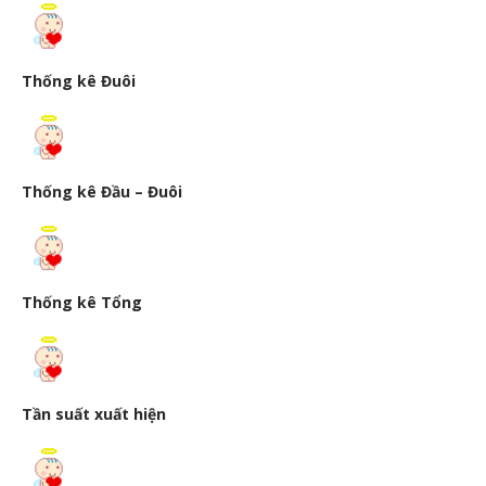
Thống kê Đuôi
Thống kê Đầu – Đuôi
Thống kê Tổng
Tần suất xuất hiện