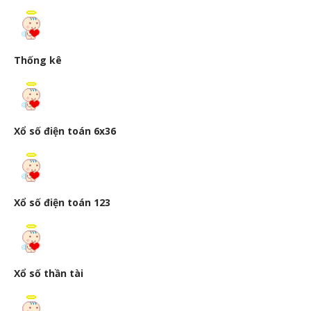
Thống kê
Xổ số điện toán 6x36
Xổ số điện toán 123
Xổ số thần tài