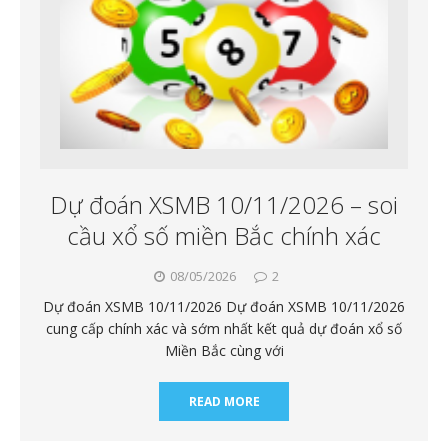
Dự đoán XSMB 10/11/2026 – soi
cầu xổ số miền Bắc chính xác
08/05/2026
2
Dự đoán XSMB 10/11/2026 Dự đoán XSMB 10/11/2026
cung cấp chính xác và sớm nhất kết quả dự đoán xổ số
Miền Bắc cùng với
READ MORE