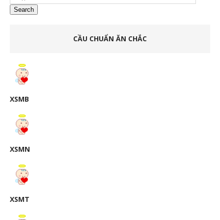
Search
CẦU CHUẨN ĂN CHẮC
XSMB
XSMN
XSMT