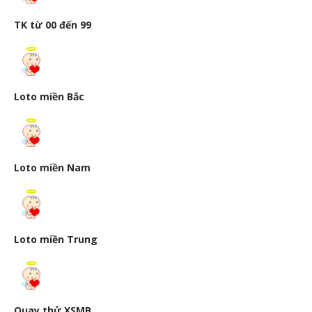
TK từ 00 đến 99
Loto miền Bắc
Loto miền Nam
Loto miền Trung
Quay thử XSMB