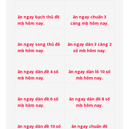
ăn ngay bạch thủ đề
ăn ngay chuẩn 3
mb hôm nay.
càng mb hôm nay.
ăn ngay song thủ đề
ăn ngay dàn 3 càng 2
mb hôm nay.
số mb hôm nay.
ăn ngay dàn đề 4 số
ăn ngay dàn lô 10 số
mb hôm nay.
mb hôm nay.
ăn ngay dàn đề 6 số
ăn ngay dàn đề 8 số
mb hôm nay.
mb hôm nay.
ăn ngay dàn đề 10 số
ăn ngay chuẩn đề