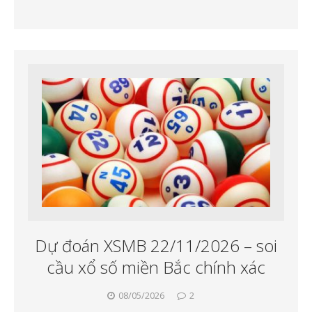
Dự đoán XSMB 22/11/2026 – soi
cầu xổ số miền Bắc chính xác
08/05/2026
2