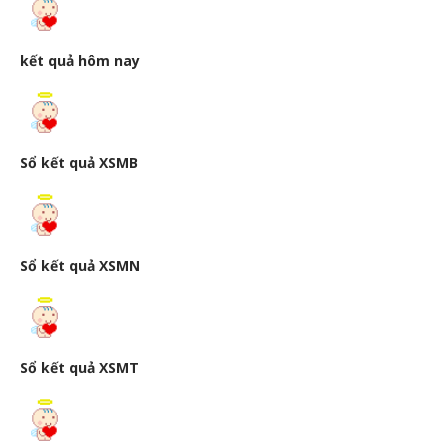
kết quả hôm nay
Sổ kết quả XSMB
Sổ kết quả XSMN
Sổ kết quả XSMT