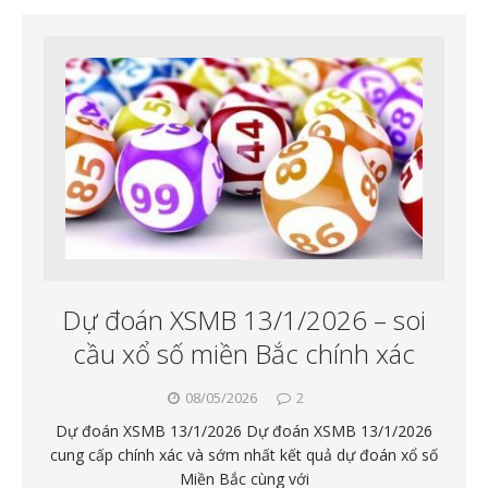
Dự đoán XSMB 13/1/2026 – soi
cầu xổ số miền Bắc chính xác
08/05/2026
2
Dự đoán XSMB 13/1/2026 Dự đoán XSMB 13/1/2026
cung cấp chính xác và sớm nhất kết quả dự đoán xổ số
Miền Bắc cùng với