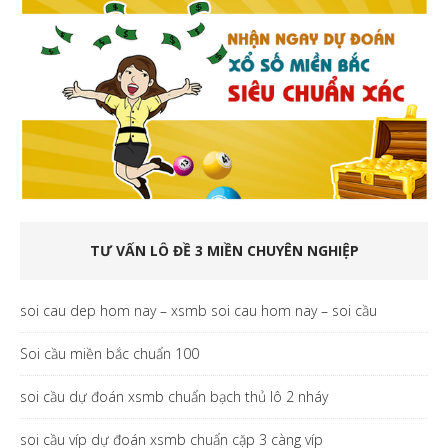
TƯ VẤN LÔ ĐỀ 3 MIỀN CHUYÊN NGHIỆP
soi cau dep hom nay – xsmb soi cau hom nay – soi cầu
Soi cầu miền bắc chuẩn 100
soi cầu dự đoán xsmb chuẩn bạch thủ lô 2 nháy
soi cầu víp dự đoán xsmb chuẩn cặp 3 càng víp