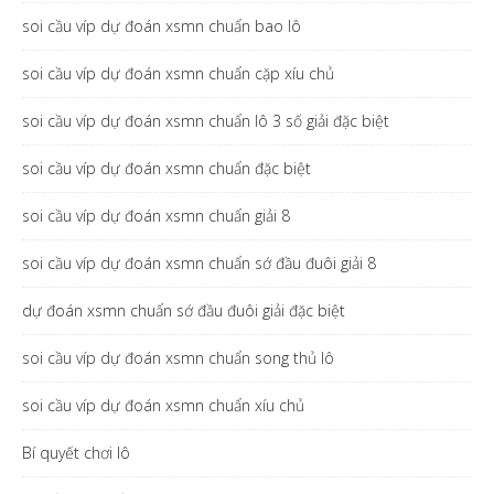
soi cầu víp dự đoán xsmn chuẩn bao lô
soi cầu víp dự đoán xsmn chuẩn cặp xíu chủ
soi cầu víp dự đoán xsmn chuẩn lô 3 số giải đặc biệt
soi cầu víp dự đoán xsmn chuẩn đặc biệt
soi cầu víp dự đoán xsmn chuẩn giải 8
soi cầu víp dự đoán xsmn chuẩn sớ đầu đuôi giải 8
dự đoán xsmn chuẩn sớ đầu đuôi giải đặc biệt
soi cầu víp dự đoán xsmn chuẩn song thủ lô
soi cầu víp dự đoán xsmn chuẩn xíu chủ
Bí quyết chơi lô