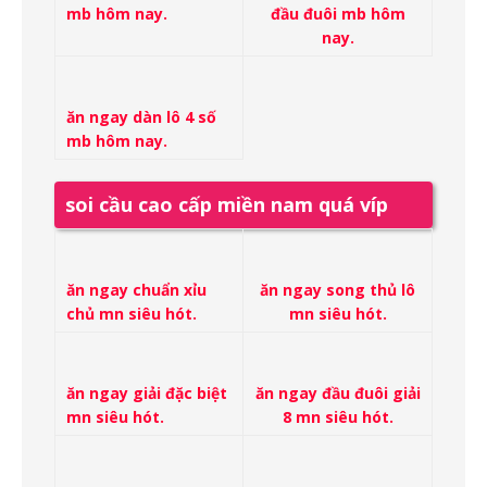
mb hôm nay.
đầu đuôi mb hôm
nay.
ăn ngay dàn lô 4 số
mb hôm nay.
soi cầu cao cấp miền nam quá víp
ăn ngay chuẩn xỉu
ăn ngay song thủ lô
chủ mn siêu hót.
mn siêu hót.
ăn ngay giải đặc biệt
ăn ngay đầu đuôi giải
mn siêu hót.
8 mn siêu hót.