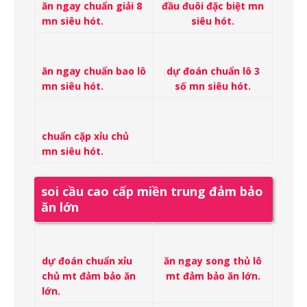
ăn ngay chuẩn giải 8
đầu đuôi đặc biệt mn
mn siêu hót.
siêu hót.
ăn ngay chuẩn bao lô
dự đoán chuẩn lô 3
mn siêu hót.
số mn siêu hót.
chuẩn cặp xỉu chủ
mn siêu hót.
soi cầu cao cấp miền trung đảm bảo
ăn lớn
dự đoán chuẩn xỉu
ăn ngay song thủ lô
chủ mt đảm bảo ăn
mt đảm bảo ăn lớn.
lớn.