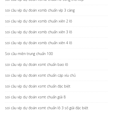
soi cầu víp dự đoán xsmb chuẩn víp 3 càng
soi cầu víp dự đoán xsmb chuẩn xiên 2 lô
soi cầu víp dự đoán xsmb chuẩn xiên 3 lô
soi cầu víp dự đoán xsmb chuẩn xiên 4 lô
Soi cầu miền trung chuẩn 100
soi cầu víp dự đoán xsmt chuẩn bao lô
soi cầu víp dự đoán xsmt chuẩn cặp xíu chủ
soi cầu víp dự đoán xsmt chuẩn đặc biệt
soi cầu víp dự đoán xsmt chuẩn giải 8
soi cầu víp dự đoán xsmt chuẩn lô 3 số giải đặc biệt