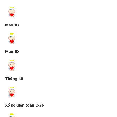
Max 3D
Max 4D
Thống kê
Xổ số điện toán 6x36