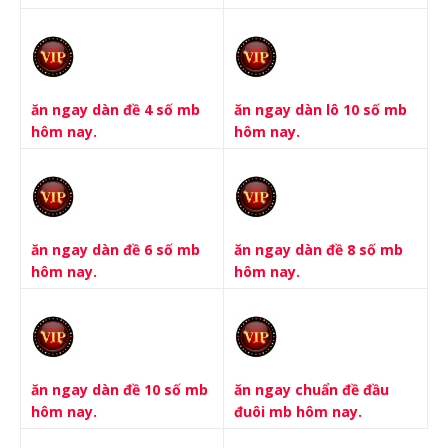
ăn ngay dàn đề 4 số mb
ăn ngay dàn lô 10 số mb
hôm nay.
hôm nay.
ăn ngay dàn đề 6 số mb
ăn ngay dàn đề 8 số mb
hôm nay.
hôm nay.
ăn ngay dàn đề 10 số mb
ăn ngay chuẩn đề đầu
hôm nay.
đuôi mb hôm nay.