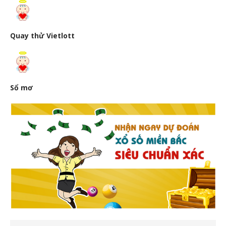
Quay thử Vietlott
Sổ mơ