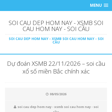
MENU
SOI CAU DEP HOM NAY - XSMB SOI
CAU HOM NAY - SOI CẦU
SOI CAU DEP HOM NAY - XSMB SOI CAU HOM NAY - SOI
CẦU
Dự đoán XSMB 22/11/2026 – soi cầu
xổ số miền Bắc chính xác
08/05/2026
soi cau dep hom nay - xsmb soi cau hom nay - soi
cầu