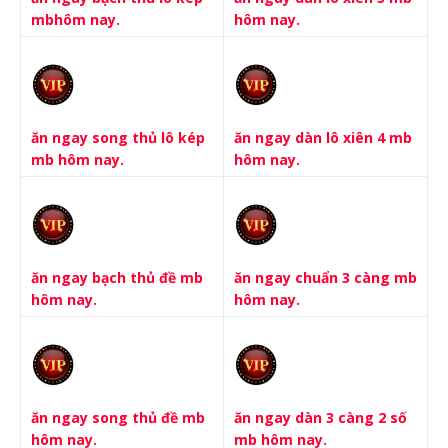
mbhôm nay.
hôm nay.
ăn ngay song thủ lô kép
ăn ngay dàn lô xiên 4 mb
mb hôm nay.
hôm nay.
ăn ngay bạch thủ đề mb
ăn ngay chuẩn 3 càng mb
hôm nay.
hôm nay.
ăn ngay song thủ đề mb
ăn ngay dàn 3 càng 2 số
hôm nay.
mb hôm nay.