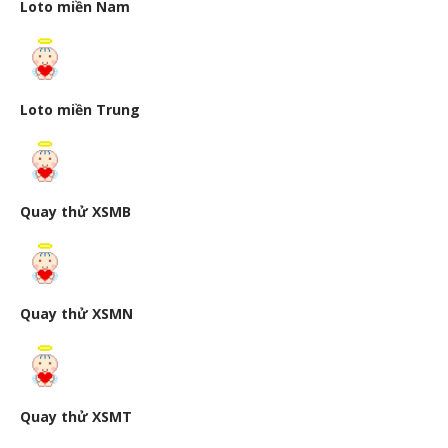
Loto miền Nam
Loto miền Trung
Quay thử XSMB
Quay thử XSMN
Quay thử XSMT