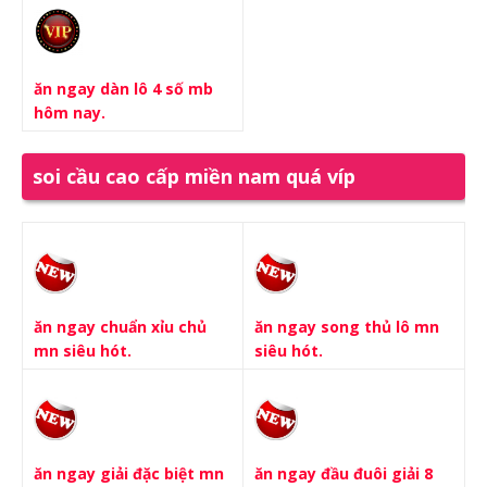
ăn ngay dàn lô 4 số mb
hôm nay.
soi cầu cao cấp miền nam quá víp
ăn ngay chuẩn xỉu chủ
ăn ngay song thủ lô mn
mn siêu hót.
siêu hót.
ăn ngay giải đặc biệt mn
ăn ngay đầu đuôi giải 8