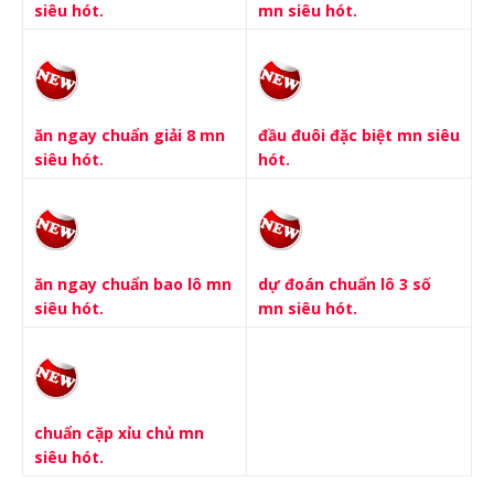
siêu hót.
mn siêu hót.
ăn ngay chuẩn giải 8 mn
đầu đuôi đặc biệt mn siêu
siêu hót.
hót.
ăn ngay chuẩn bao lô mn
dự đoán chuẩn lô 3 số
siêu hót.
mn siêu hót.
chuẩn cặp xỉu chủ mn
siêu hót.