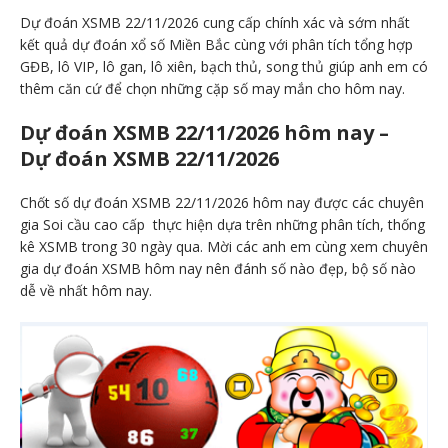
Dự đoán XSMB 22/11/2026 cung cấp chính xác và sớm nhất
kết quả dự đoán xổ số Miền Bắc cùng với phân tích tổng hợp
GĐB, lô VIP, lô gan, lô xiên, bạch thủ, song thủ giúp anh em có
thêm căn cứ để chọn những cặp số may mắn cho hôm nay.
Dự đoán XSMB 22/11/2026 hôm nay –
Dự đoán XSMB 22/11/2026
Chốt số dự đoán XSMB 22/11/2026 hôm nay được các chuyên
gia Soi cầu cao cấp thực hiện dựa trên những phân tích, thống
kê XSMB trong 30 ngày qua. Mời các anh em cùng xem chuyên
gia dự đoán XSMB hôm nay nên đánh số nào đẹp, bộ số nào
dễ về nhất hôm nay.