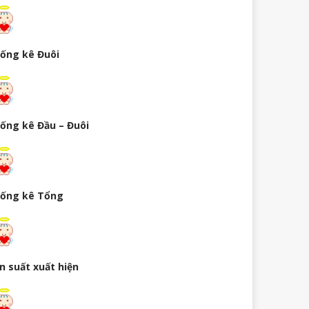
ống kê Đuôi
ống kê Đầu – Đuôi
ống kê Tổng
n suất xuất hiện