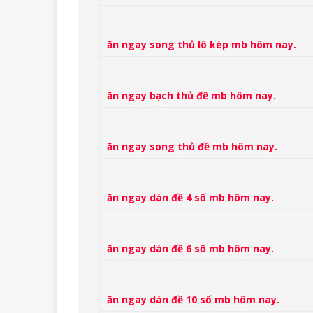
ăn ngay song thủ lô kép mb hôm nay.
ăn ngay bạch thủ đề mb hôm nay.
ăn ngay song thủ đề mb hôm nay.
ăn ngay dàn đề 4 số mb hôm nay.
ăn ngay dàn đề 6 số mb hôm nay.
ăn ngay dàn đề 10 số mb hôm nay.