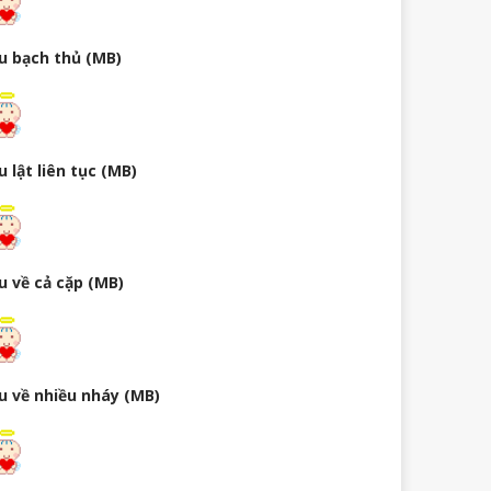
u bạch thủ (MB)
u lật liên tục (MB)
u về cả cặp (MB)
u về nhiều nháy (MB)