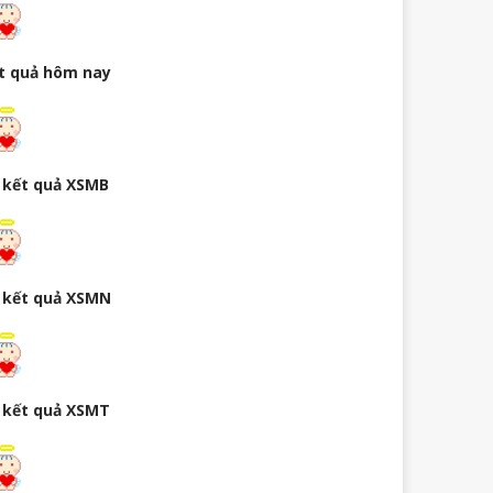
t quả hôm nay
 kết quả XSMB
 kết quả XSMN
 kết quả XSMT