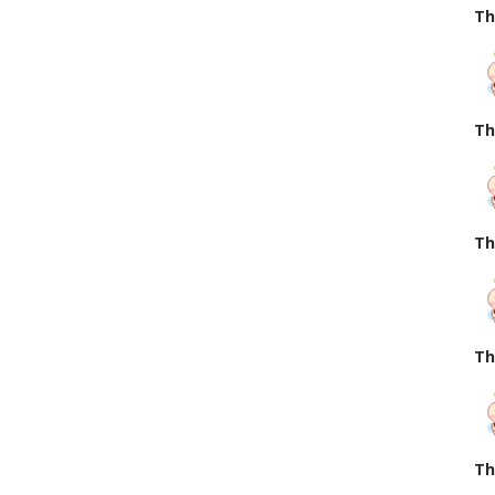
Th
Th
Th
Th
Th