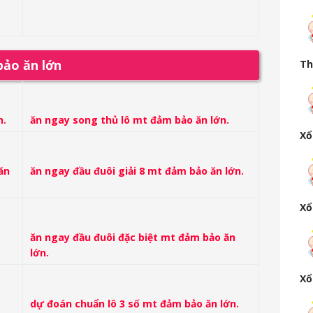
bảo ăn lớn
Th
n.
ăn ngay song thủ lô mt đảm bảo ăn lớn.
Xổ
ăn
ăn ngay đầu đuôi giải 8 mt đảm bảo ăn lớn.
Xổ
ăn ngay đầu đuôi đặc biệt mt đảm bảo ăn
lớn.
Xổ
dự đoán chuẩn lô 3 số mt đảm bảo ăn lớn.