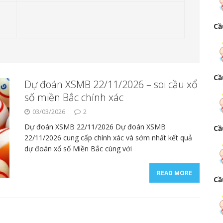
Cầ
Cầ
Dự đoán XSMB 22/11/2026 – soi cầu xổ
số miền Bắc chính xác
03/03/2026
2
Dự đoán XSMB 22/11/2026 Dự đoán XSMB
Cầ
22/11/2026 cung cấp chính xác và sớm nhất kết quả
dự đoán xổ số Miền Bắc cùng với
READ MORE
Cầ