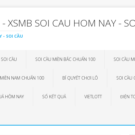
- XSMB SOI CAU HOM NAY - SO
 - SOI CẦU
 SOI CẦU
SOI CẦU MIỀN BẮC CHUẨN 100
SOI CẦU M
 MIỀN NAM CHUẨN 100
BÍ QUYẾT CHƠI LÔ
SOI CẦU 
UẢ HÔM NAY
SỔ KẾT QUẢ
VIETLOTT
ĐIỆN T