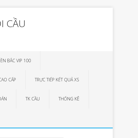
I CẦU
IỀN BẮC VIP 100
CAO CẤP
TRỰC TIẾP KẾT QUẢ XS
OÁN
TK CẦU
THỐNG KÊ