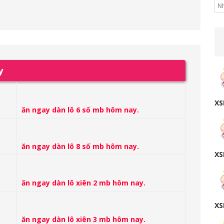
y
X
ăn ngay dàn lô 6 số mb hôm nay.
ăn ngay dàn lô 8 số mb hôm nay.
X
ăn ngay dàn lô xiên 2 mb hôm nay.
X
ăn ngay dàn lô xiên 3 mb hôm nay.