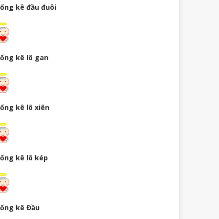
ống kê đầu đuôi
ống kê lô gan
ống kê lô xiên
ống kê lô kép
ống kê Đầu