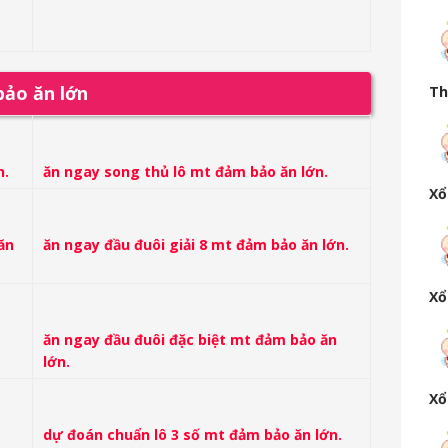
bảo ăn lớn
Th
n.
ăn ngay song thủ lô mt đảm bảo ăn lớn.
Xổ
ăn
ăn ngay đầu đuôi giải 8 mt đảm bảo ăn lớn.
Xổ
ăn ngay đầu đuôi đặc biệt mt đảm bảo ăn
lớn.
Xổ
dự đoán chuẩn lô 3 số mt đảm bảo ăn lớn.