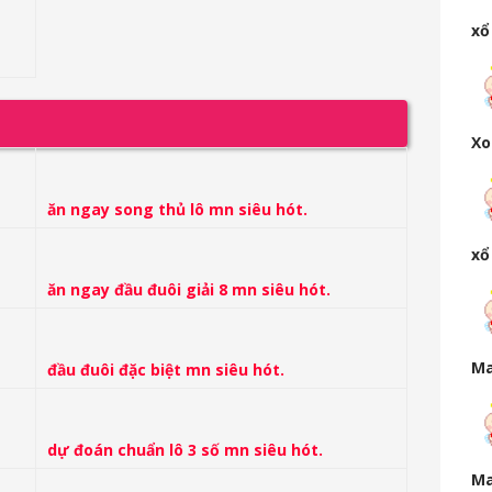
xổ
p
Xo
ăn ngay song thủ lô mn siêu hót.
xổ
ăn ngay đầu đuôi giải 8 mn siêu hót.
Ma
đầu đuôi đặc biệt mn siêu hót.
dự đoán chuẩn lô 3 số mn siêu hót.
Ma