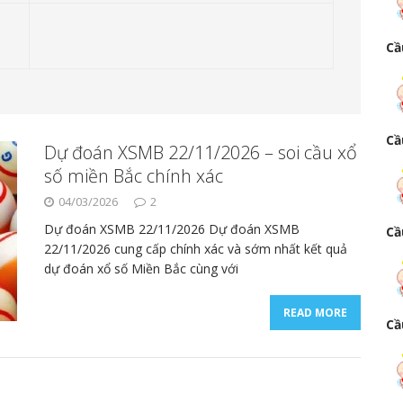
Cầ
Cầ
Dự đoán XSMB 22/11/2026 – soi cầu xổ
số miền Bắc chính xác
04/03/2026
2
Dự đoán XSMB 22/11/2026 Dự đoán XSMB
Cầ
22/11/2026 cung cấp chính xác và sớm nhất kết quả
dự đoán xổ số Miền Bắc cùng với
READ MORE
Cầ