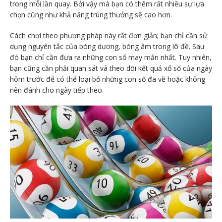
trong mỗi lần quay. Bởi vậy mà bạn có thêm rất nhiều sự lựa
chọn cũng như khả năng trúng thưởng sẽ cao hơn.
Cách chơi theo phương pháp này rất đơn giản; bạn chỉ cần sử
dụng nguyên tắc của bóng dương, bóng âm trong lô đề. Sau
đó bạn chỉ cần đưa ra những con số may mắn nhất. Tuy nhiên,
bạn cũng cần phải quan sát và theo dõi kết quả xổ số của ngày
hôm trước để có thể loại bỏ những con số đã về hoặc không
nên đánh cho ngày tiếp theo.