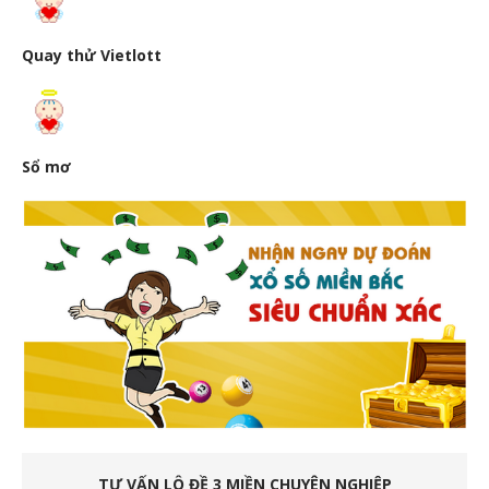
Quay thử Vietlott
Sổ mơ
TƯ VẤN LÔ ĐỀ 3 MIỀN CHUYÊN NGHIỆP