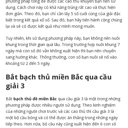
phương pháp tổng đề được các cao thủ khuyên bạn nên sử
dụng. Cách chơi này có khả năng trúng rất cao và thực hiện
đơn giản. Theo đó, bạn chỉ cần lấy 5 số cuối cùng của giải đặc
biệt trong kết quả xổ số. Sau đó, bạn hãy tiến hành cộng chúng
lại và sẽ có được kết quả như mình mong muốn.
Tuy nhiên, khi sử dụng phương pháp này, bạn không nên nuôi
khung trong thời gian quá lâu. Trong trường hợp nuôi khung 7
ngày mà con số đó vẫn không xuất hiện thì bạn nên chuyển
sang hướng khác. Thông thường, con số bạn nuôi sẽ nổ vào
khoảng từ 2 đến 5 ngày.
Bắt bạch thủ miền Bắc qua cầu
giải 3
Bắt
bạch thủ đề miền Bắc
qua cầu giải 3 là một trong những
phương pháp được nhiều người sử dụng. Theo kinh nghiệm
của những người chơi trước và các cao thủ thì cầu giải 3 là
một bộ cầu bóng và có thể được ăn thẳng trong những ngày
tiếp theo. Hơn nữa, bộ cầu này cũng xuất hiện đến 6 con số