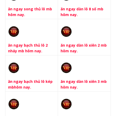
ăn
ngay song thủ lô mb
ăn ngay dàn lô 8 số mb
hôm nay.
hôm nay.
ăn ngay bạch thủ lô 2
ăn ngay dàn lô xiên 2 mb
nháy mb hôm nay.
hôm nay.
ăn ngay bạch thủ lô kép
ăn ngay dàn lô xiên 3 mb
mbhôm nay.
hôm nay.