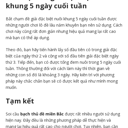
khung 5 ngày cuối tuần
Bắt chạm đề giải đặc biệt nuôi khung 5 ngày cuối tuần được
những người chơi lô đề lâu năm khuyên bạn nên sử dụng. Cách
chơi này cũng rất đơn giản nhưng hiệu quả mang lại rất cao
mà bạn có thể áp dụng.
Theo đó, bạn hãy tiến hành lấy số đầu tiên có trong giải đặc
biệt của ngày thứ 2 và cộng với số đầu tiên giải đặc biệt ngày
thứ 3. Tiếp đến, bạn có được tổng đem nuôi trong 5 ngày cuối
tuần. Thông thường đối với cách làm này thì thời gian về
những con số đó là khoảng 3 ngày. Hãy kiên trì với phương
pháp này chắc chắn bạn sẽ có được kết quả như mình mong
muốn.
Tạm kết
Soi cầu
bạch thủ đề miền Bắc
được rất nhiều người sử dụng
hiện nay. Đây đều là những phương pháp dễ thực hiện và
mang lại hiệu quả rất cao cho người chơi. Tuy nhiên, bạn cần