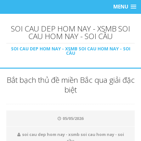
MENU
SOI CAU DEP HOM NAY - XSMB SOI
CAU HOM NAY - SOI CẦU
SOI CAU DEP HOM NAY - XSMB SOI CAU HOM NAY - SOI
CẦU
Bắt bạch thủ đề miền Bắc qua giải đặc
biệt
05/05/2026
soi cau dep hom nay - xsmb soi cau hom nay - soi
cầu