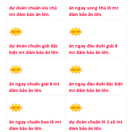
dự đoán chuẩn xỉu chủ
ăn ngay song thủ lô mt
mt đảm bảo ăn lớn.
đảm bảo ăn lớn.
dự đoán chuẩn giải đặc
ăn ngay đầu đuôi giải 8
biệt mt đảm bảo ăn lớn.
mt đảm bảo ăn lớn.
ăn ngay chuẩn giải 8 mt
ăn ngay đầu đuôi đặc biệt
đảm bảo ăn lớn.
mt đảm bảo ăn lớn.
ăn ngay chuẩn bao lô mt
dự đoán chuẩn lô 3 số mt
đảm bảo ăn lớn.
đảm bảo ăn lớn.