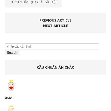
ĐỀ MIỀN BẮC QUA GIẢI ĐẶC BIỆT
PREVIOUS ARTICLE
NEXT ARTICLE
Search
CẦU CHUẨN ĂN CHẮC
XSMB